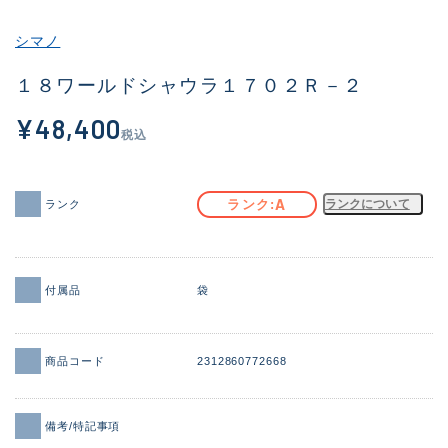
その他
シマノ
新商品
(1877)
１８ワールドシャウラ１７０２Ｒ－２
おすすめ
(170)
¥48,400
税込
値下げ品
(14306)
OH済
(933)
A
ランク
ランクについて
ランク
DCチェック済
(1329)
在庫有のみ
(22146)
付属品
袋
価格
商品コード
2312860772668
この条件で検索する
備考/特記事項