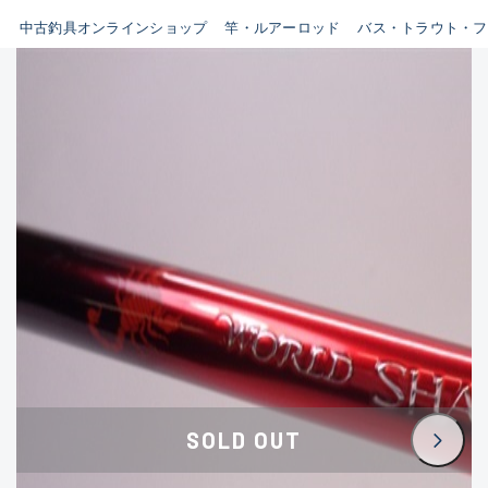
イシグロ鳴海店
中古釣具オンラインショップ
竿・ルアーロッド
バス・トラウト・フ
B
イシグロフレスポ鈴鹿店
使用感や傷はあるが全体的に
イシグロ津高茶屋店
綺麗な良品
イシグロ西春店
C
イシグロ中川かの里店
使用感や傷のある一般的な中
イシグロカインズモール彦根店
古品
イシグロ静岡中吉田店
C-
イシグロ名東引山店
かなり使用感があり、全体的
イシグロ豊田店
に目立つ傷が多い品
イシグロ豊橋向山店
イシグロ岐阜店
D
SOLD OUT
イシグロ西尾店
著しく状態が悪いが使用はで