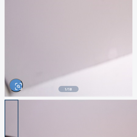
きるもの、改造品も含む
悪
イシグロ高林店
イシグロ三河安城店
※ルアー、エギ、雑品、その他につきましては
ランク表記はございません。 状態は写真にて
ご確認ください。
イシグロ岡崎大樹寺店
イシグロ半田店
イシグロ岡崎若松店
イシグロ焼津店
イシグロ掛川店
イシグロ沼津店
1
/
18
イシグロ駿東柿田川店
イシグロ豊川店
イシグロ磐田店
イシグロ富士店