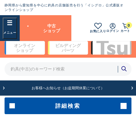
静岡県から愛知県を中心に釣具の店舗販売を行う「イシグロ」公式通販オ
ランクとは？
ンラインショップ
フリーワード
0
中古
SA
ショップ
ログイン
カート
お気に入り
新古品（メーカー問屋から仕
オンライン
ビルディング
入れた未使用品）
良
ショップ
パーツ
商品カテゴリ
※店頭展示時の置き傷が付いている
ものも含む
竿・ルアーロッド(4)
竿・ルアーロッド(64113)
リール・カスタムパーツ(35567)
A
ルアー・エギ(1807)
お客様へお知らせ（お盆期間休業について）
傷が極めて少ない極上品
その他・雑品(1061)
メーカー
詳細検索
B+
使用感や傷は少なく比較的美
店舗
品