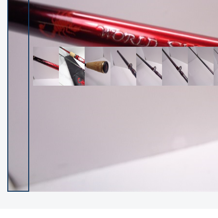
イシグロ御殿場店
イシグロ伊東店
ランク
(102005)
SA
(2941)
A
(17255)
B+
(12260)
B
(21927)
C
(38670)
C-
(5129)
D
(2186)
ランクについて