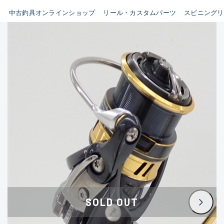
イシグロ鳴海店
中古釣具オンラインショップ
リール・カスタムパーツ
スピニングリ
B
イシグロフレスポ鈴鹿店
使用感や傷はあるが全体的に
イシグロ津高茶屋店
綺麗な良品
イシグロ西春店
C
イシグロ中川かの里店
使用感や傷のある一般的な中
イシグロカインズモール彦根店
古品
イシグロ静岡中吉田店
C-
イシグロ名東引山店
かなり使用感があり、全体的
イシグロ豊田店
に目立つ傷が多い品
イシグロ豊橋向山店
イシグロ岐阜店
D
SOLD OUT
イシグロ高林店
著しく状態が悪いが使用はで