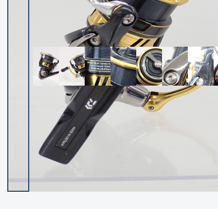
イシグロ御殿場店
イシグロ伊東店
ランク
(102119)
SA
(2946)
A
(17275)
B+
(12268)
B
(21943)
C
(38721)
C-
(5135)
D
(2192)
ランクについて