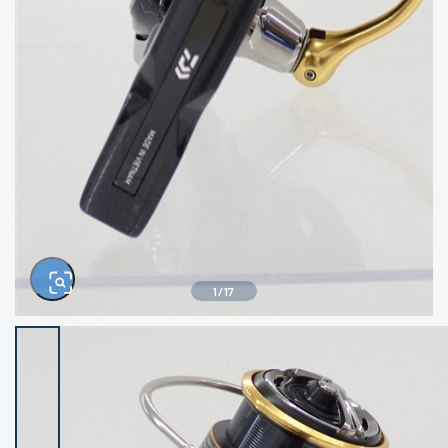
きるもの、改造品も含む
悪
イシグロ西尾店
イシグロ三河安城店
※ルアー、エギ、雑品、その他につきましては
ランク表記はございません。 状態は写真にて
ご確認ください。
イシグロ岡崎大樹寺店
イシグロ半田店
イシグロ岡崎若松店
イシグロ焼津店
イシグロ掛川店
イシグロ沼津店
1
/
17
イシグロ駿東柿田川店
イシグロ豊川店
イシグロ磐田店
イシグロ富士店