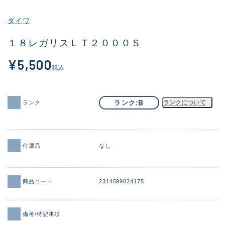
その他
ダイワ
新商品
(1998)
１８レガリスＬＴ２０００Ｓ
おすすめ
(177)
¥5,500
税込
値下げ品
(14305)
OH済
(933)
B
ランク
ランクについて
ランク
DCチェック済
(1328)
在庫有のみ
(22155)
付属品
なし
価格
商品コード
2314599824175
この条件で検索する
備考/特記事項