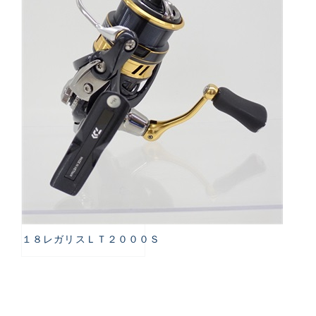
１８レガリスＬＴ２０００Ｓ