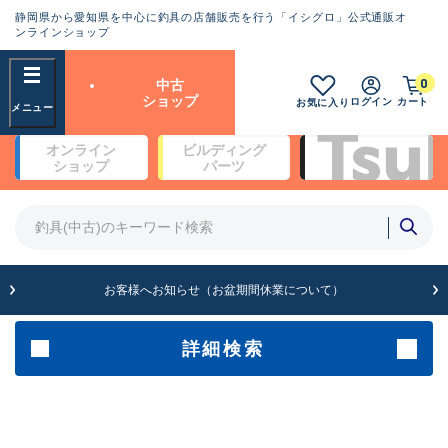
静岡県から愛知県を中心に釣具の店舗販売を行う「イシグロ」公式通販オ
ランクとは？
ンラインショップ
フリーワード
0
中古
SA
ショップ
ログイン
カート
お気に入り
新古品（メーカー問屋から仕
オンライン
ビルディング
入れた未使用品）
良
ショップ
パーツ
商品カテゴリ
※店頭展示時の置き傷が付いている
ものも含む
竿・ルアーロッド(4)
竿・ルアーロッド(64190)
リール・カスタムパーツ(35604)
A
ルアー・エギ(1807)
お客様へお知らせ（お盆期間休業について）
傷が極めて少ない極上品
その他・雑品(1061)
メーカー
詳細検索
B+
使用感や傷は少なく比較的美
店舗
品