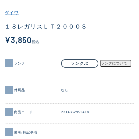
その他
ダイワ
新商品
(2038)
１８レガリスＬＴ２０００Ｓ
おすすめ
(183)
¥3,850
税込
値下げ品
(14301)
OH済
(936)
C
ランク
ランクについて
ランク
DCチェック済
(1337)
在庫有のみ
(22011)
付属品
なし
価格
商品コード
2314362952418
この条件で検索する
備考/特記事項