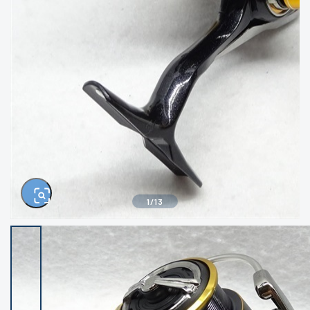
きるもの、改造品も含む
悪
イシグロ西尾店
イシグロ三河安城店
※ルアー、エギ、雑品、その他につきましては
ランク表記はございません。 状態は写真にて
ご確認ください。
イシグロ半田店
イシグロ岡崎大樹寺店
イシグロ岡崎若松店
イシグロ焼津店
イシグロ掛川店
イシグロ沼津店
1
/
13
イシグロ駿東柿田川店
イシグロ豊川店
イシグロ磐田店
イシグロ富士店