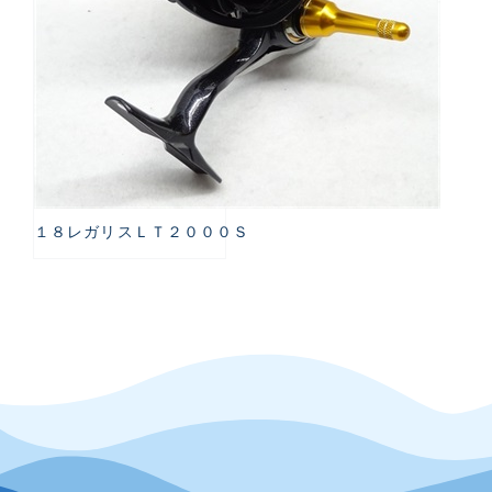
１８レガリスＬＴ２０００Ｓ