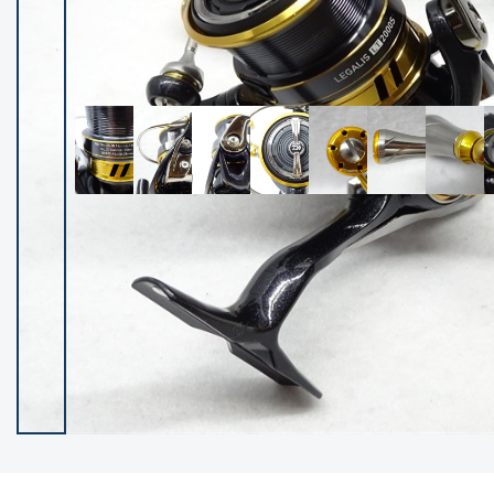
イシグロ御殿場店
イシグロ伊東店
ランク
(102381)
SA
(2953)
A
(17316)
B+
(12295)
B
(21988)
C
(38830)
C-
(5149)
D
(2204)
ランクについて