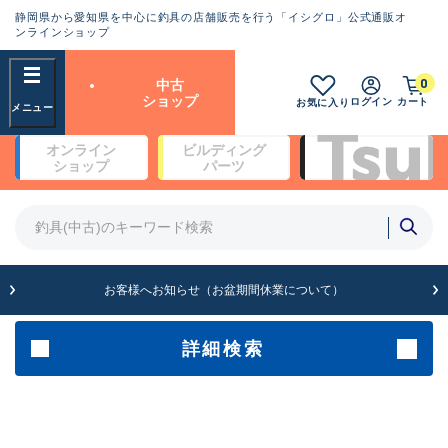
静岡県から愛知県を中心に釣具の店舗販売を行う「イシグロ」公式通販オ
ランクとは？
ンラインショップ
フリーワード
0
中古
SA
ショップ
ログイン
カート
お気に入り
新古品（メーカー問屋から仕
オンライン
ビルディング
入れた未使用品）
良
ショップ
パーツ
商品カテゴリ
※店頭展示時の置き傷が付いている
ものも含む
竿・ルアーロッド(4)
竿・ルアーロッド(64350)
リール・カスタムパーツ(35695)
A
ルアー・エギ(1811)
お客様へお知らせ（お盆期間休業について）
傷が極めて少ない極上品
その他・雑品(1063)
メーカー
詳細検索
B+
使用感や傷は少なく比較的美
店舗
品