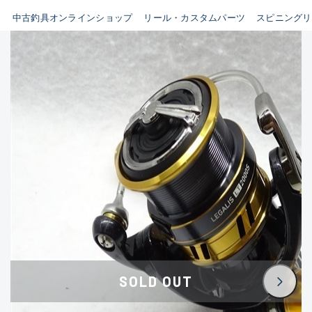
イシグロ鳴海店
中古釣具オンラインショップ
リール・カスタムパーツ
スピニングリ
B
イシグロフレスポ鈴鹿店
使用感や傷はあるが全体的に
イシグロ津高茶屋店
綺麗な良品
イシグロ西春店
C
イシグロカインズモール彦根店
使用感や傷のある一般的な中
イシグロ中川かの里店
古品
イシグロ静岡中吉田店
C-
イシグロ名東引山店
かなり使用感があり、全体的
イシグロ豊田店
に目立つ傷が多い品
イシグロ豊橋向山店
イシグロ岐阜店
D
SOLD OUT
イシグロ高林店
著しく状態が悪いが使用はで