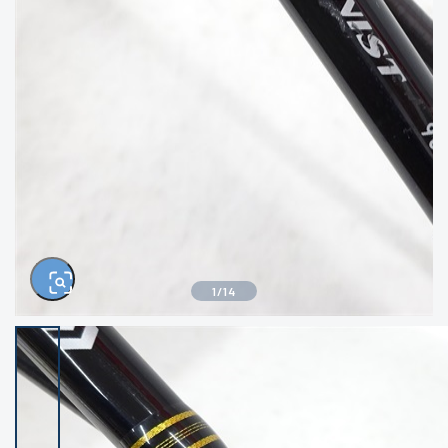
きるもの、改造品も含む
悪
イシグロ西尾店
イシグロ三河安城店
※ルアー、エギ、雑品、その他につきましては
ランク表記はございません。 状態は写真にて
ご確認ください。
イシグロ岡崎大樹寺店
イシグロ半田店
イシグロ岡崎若松店
イシグロ焼津店
イシグロ掛川店
イシグロ沼津店
1
/
14
イシグロ駿東柿田川店
イシグロ豊川店
イシグロ磐田店
イシグロ富士店