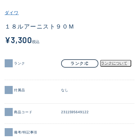
その他
ダイワ
新商品
(1871)
１８ルアーニスト９０Ｍ
おすすめ
(161)
¥3,300
税込
値下げ品
(14304)
OH済
(935)
C
ランク
ランクについて
ランク
DCチェック済
(1331)
在庫有のみ
(22088)
付属品
なし
価格
商品コード
2311595649122
この条件で検索する
備考/特記事項