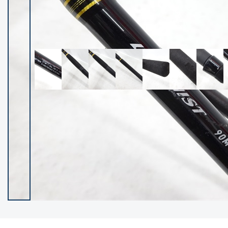
イシグロ御殿場店
イシグロ伊東店
ランク
(102140)
SA
(2946)
A
(17277)
B+
(12270)
B
(21946)
C
(38734)
C-
(5135)
D
(2193)
ランクについて