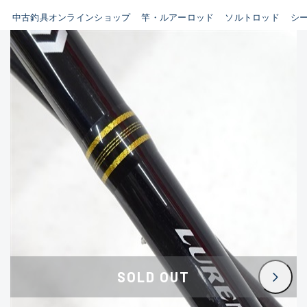
イシグロ鳴海店
中古釣具オンラインショップ
竿・ルアーロッド
ソルトロッド
シ
B
イシグロフレスポ鈴鹿店
使用感や傷はあるが全体的に
イシグロ津高茶屋店
綺麗な良品
イシグロ西春店
C
イシグロ中川かの里店
使用感や傷のある一般的な中
イシグロカインズモール彦根店
古品
イシグロ静岡中吉田店
C-
イシグロ名東引山店
かなり使用感があり、全体的
イシグロ豊田店
に目立つ傷が多い品
イシグロ豊橋向山店
イシグロ岐阜店
D
SOLD OUT
イシグロ高林店
著しく状態が悪いが使用はで