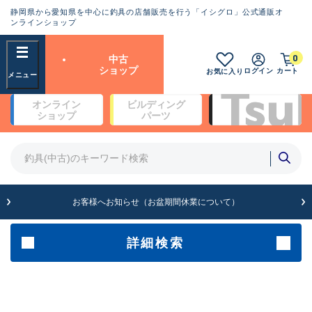
静岡県から愛知県を中心に釣具の店舗販売を行う「イシグロ」公式通販オ
ランクとは？
ンラインショップ
フリーワード
0
中古
SA
ショップ
ログイン
カート
お気に入り
新古品（メーカー問屋から仕
オンライン
ビルディング
入れた未使用品）
良
ショップ
パーツ
商品カテゴリ
※店頭展示時の置き傷が付いている
ものも含む
竿・ルアーロッド(4)
竿・ルアーロッド(64200)
リール・カスタムパーツ(35615)
A
ルアー・エギ(1807)
お客様へお知らせ（お盆期間休業について）
傷が極めて少ない極上品
その他・雑品(1061)
メーカー
詳細検索
B+
使用感や傷は少なく比較的美
店舗
品