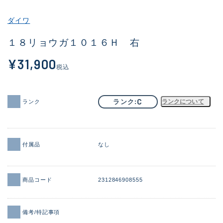
その他
ダイワ
新商品
(1886)
１８リョウガ１０１６Ｈ 右
おすすめ
(156)
¥31,900
税込
値下げ品
(14303)
OH済
(936)
C
ランク
ランクについて
ランク
DCチェック済
(1336)
在庫有のみ
(22078)
付属品
なし
価格
商品コード
2312846908555
この条件で検索する
備考/特記事項