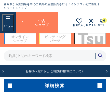
静岡県から愛知県を中心に釣具の店舗販売を行う「イシグロ」公式通販オ
ランクとは？
ンラインショップ
フリーワード
0
中古
SA
ショップ
ログイン
カート
お気に入り
新古品（メーカー問屋から仕
オンライン
ビルディング
入れた未使用品）
良
ショップ
パーツ
商品カテゴリ
※店頭展示時の置き傷が付いている
ものも含む
竿・ルアーロッド(4)
竿・ルアーロッド(64262)
リール・カスタムパーツ(35650)
A
ルアー・エギ(1807)
お客様へお知らせ（お盆期間休業について）
傷が極めて少ない極上品
その他・雑品(1061)
メーカー
詳細検索
B+
使用感や傷は少なく比較的美
店舗
品