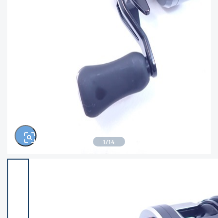
きるもの、改造品も含む
悪
イシグロ西尾店
イシグロ三河安城店
※ルアー、エギ、雑品、その他につきましては
ランク表記はございません。 状態は写真にて
ご確認ください。
イシグロ岡崎大樹寺店
イシグロ半田店
イシグロ岡崎若松店
イシグロ焼津店
イシグロ掛川店
イシグロ沼津店
1
/
14
イシグロ駿東柿田川店
イシグロ豊川店
イシグロ磐田店
イシグロ富士店