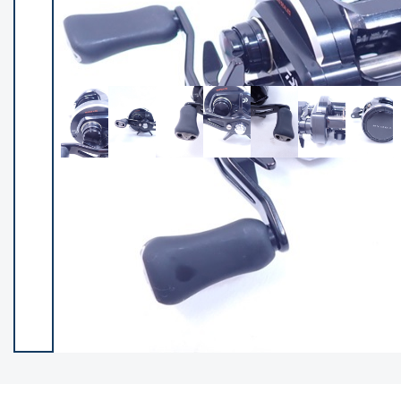
イシグロ御殿場店
イシグロ伊東店
ランク
(102237)
SA
(2950)
A
(17300)
B+
(12281)
B
(21962)
C
(38766)
C-
(5142)
D
(2197)
ランクについて