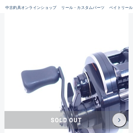
イシグロ鳴海店
中古釣具オンラインショップ
リール・カスタムパーツ
ベイトリール
B
イシグロフレスポ鈴鹿店
使用感や傷はあるが全体的に
イシグロ津高茶屋店
綺麗な良品
イシグロ西春店
C
イシグロカインズモール彦根店
使用感や傷のある一般的な中
イシグロ中川かの里店
古品
イシグロ静岡中吉田店
C-
イシグロ名東引山店
かなり使用感があり、全体的
イシグロ豊田店
に目立つ傷が多い品
イシグロ豊橋向山店
イシグロ岐阜店
D
SOLD OUT
イシグロ高林店
著しく状態が悪いが使用はで