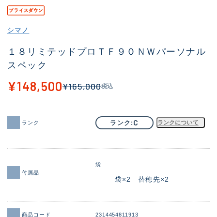
その他
シマノ
新商品
(1851)
１８リミテッドプロＴＦ９０ＮＷパーソナル
おすすめ
(160)
スペック
値下げ品
(14305)
¥148,500
¥165,000
税込
OH済
(933)
DCチェック済
(1328)
C
ランク
ランクについて
ランク
在庫有のみ
(22148)
価格
袋
付属品
袋×2 替穂先×2
この条件で検索する
商品コード
2314454811913