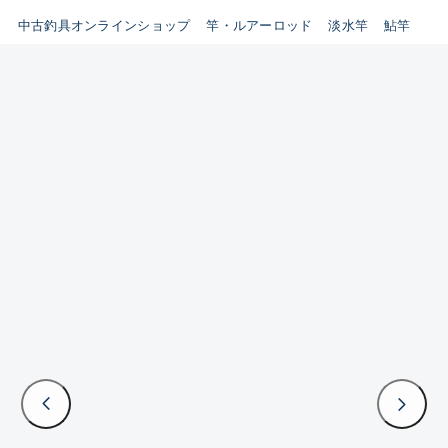
イシグロ鳴海店
中古釣具オンラインショップ
竿・ルアーロッド
淡水竿
鮎竿
B
イシグロフレスポ鈴鹿店
使用感や傷はあるが全体的に
イシグロ津高茶屋店
綺麗な良品
イシグロ西春店
C
イシグロ中川かの里店
使用感や傷のある一般的な中
イシグロカインズモール彦根店
古品
イシグロ静岡中吉田店
C-
イシグロ名東引山店
かなり使用感があり、全体的
イシグロ豊田店
に目立つ傷が多い品
イシグロ豊橋向山店
イシグロ岐阜店
D
イシグロ高林店
著しく状態が悪いが使用はで