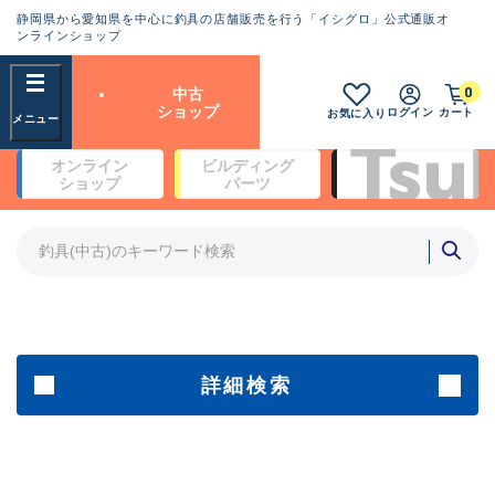
静岡県から愛知県を中心に釣具の店舗販売を行う「イシグロ」公式通販オ
ランクとは？
ンラインショップ
フリーワード
0
中古
SA
ショップ
ログイン
カート
お気に入り
新古品（メーカー問屋から仕
オンライン
ビルディング
入れた未使用品）
良
ショップ
パーツ
商品カテゴリ
※店頭展示時の置き傷が付いている
ものも含む
竿・ルアーロッド(4)
竿・ルアーロッド(64190)
リール・カスタムパーツ(35604)
A
ルアー・エギ(1807)
傷が極めて少ない極上品
その他・雑品(1061)
メーカー
詳細検索
B+
使用感や傷は少なく比較的美
店舗
品