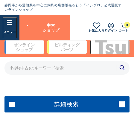
静岡県から愛知県を中心に釣具の店舗販売を行う「イシグロ」公式通販オ
ランクとは？
ンラインショップ
フリーワード
0
中古
SA
ショップ
ログイン
カート
お気に入り
新古品（メーカー問屋から仕
オンライン
ビルディング
入れた未使用品）
良
ショップ
パーツ
商品カテゴリ
※店頭展示時の置き傷が付いている
ものも含む
竿・ルアーロッド(5)
竿・ルアーロッド(64388)
リール・カスタムパーツ(35714)
A
ルアー・エギ(1812)
傷が極めて少ない極上品
その他・雑品(1064)
メーカー
詳細検索
B+
使用感や傷は少なく比較的美
店舗
品