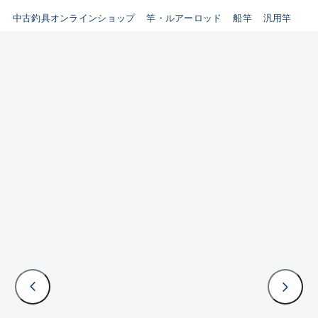
イシグロ鳴海店
中古釣具オンラインショップ
竿・ルアーロッド
船竿
汎用竿
B
イシグロフレスポ鈴鹿店
使用感や傷はあるが全体的に
イシグロ津高茶屋店
綺麗な良品
イシグロ西春店
C
イシグロカインズモール彦根店
使用感や傷のある一般的な中
イシグロ中川かの里店
古品
イシグロ静岡中吉田店
C-
イシグロ名東引山店
かなり使用感があり、全体的
イシグロ豊田店
に目立つ傷が多い品
イシグロ豊橋向山店
イシグロ岐阜店
D
イシグロ高林店
著しく状態が悪いが使用はで