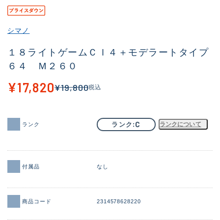
その他
シマノ
新商品
(1989)
１８ライトゲームＣＩ４＋モデラートタイプ
おすすめ
(164)
６４ Ｍ２６０
値下げ品
(14300)
¥17,820
¥19,800
税込
OH済
(938)
DCチェック済
(1337)
C
ランク
ランクについて
ランク
在庫有のみ
(21961)
価格
付属品
なし
この条件で検索する
商品コード
2314578628220