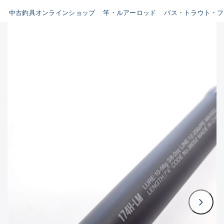
イシグロ鳴海店
中古釣具オンラインショップ
竿・ルアーロッド
バス・トラウト・フ
B
イシグロフレスポ鈴鹿店
使用感や傷はあるが全体的に
イシグロ津高茶屋店
綺麗な良品
イシグロ西春店
C
イシグロ中川かの里店
使用感や傷のある一般的な中
イシグロカインズモール彦根店
古品
イシグロ静岡中吉田店
C-
イシグロ名東引山店
かなり使用感があり、全体的
イシグロ豊田店
に目立つ傷が多い品
イシグロ豊橋向山店
イシグロ岐阜店
D
イシグロ高林店
著しく状態が悪いが使用はで