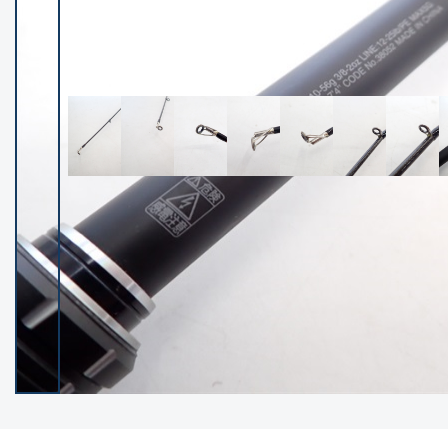
イシグロ御殿場店
イシグロ伊東店
ランク
(102400)
SA
(2953)
A
(17318)
B+
(12301)
B
(21990)
C
(38837)
C-
(5150)
D
(2205)
ランクについて