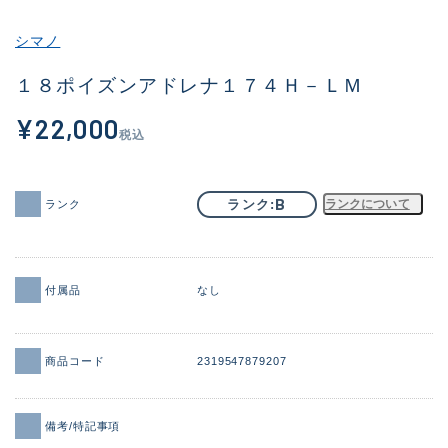
その他
シマノ
新商品
(1956)
１８ポイズンアドレナ１７４Ｈ－ＬＭ
おすすめ
(164)
¥22,000
税込
値下げ品
(14301)
OH済
(936)
B
ランク
ランクについて
ランク
DCチェック済
(1337)
在庫有のみ
(21991)
付属品
なし
価格
商品コード
2319547879207
この条件で検索する
備考/特記事項