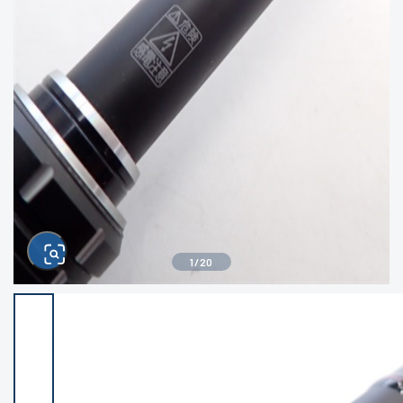
きるもの、改造品も含む
悪
イシグロ西尾店
イシグロ三河安城店
※ルアー、エギ、雑品、その他につきましては
ランク表記はございません。 状態は写真にて
ご確認ください。
イシグロ半田店
イシグロ岡崎大樹寺店
イシグロ岡崎若松店
イシグロ焼津店
イシグロ掛川店
イシグロ沼津店
1
/
20
イシグロ駿東柿田川店
イシグロ磐田店
イシグロ豊川店
イシグロ富士店