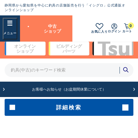
静岡県から愛知県を中心に釣具の店舗販売を行う「イシグロ」公式通販オ
ランクとは？
ンラインショップ
フリーワード
0
中古
SA
ショップ
ログイン
カート
お気に入り
新古品（メーカー問屋から仕
オンライン
ビルディング
入れた未使用品）
良
ショップ
パーツ
商品カテゴリ
※店頭展示時の置き傷が付いている
ものも含む
竿・ルアーロッド(4)
竿・ルアーロッド(64369)
リール・カスタムパーツ(35700)
A
ルアー・エギ(1811)
お客様へお知らせ（お盆期間休業について）
傷が極めて少ない極上品
その他・雑品(1063)
メーカー
詳細検索
B+
使用感や傷は少なく比較的美
店舗
品