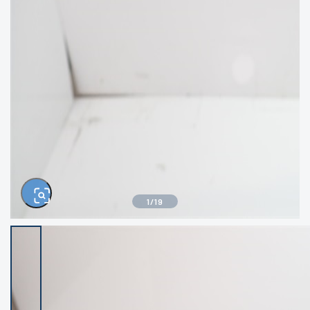
きるもの、改造品も含む
悪
イシグロ西尾店
イシグロ三河安城店
※ルアー、エギ、雑品、その他につきましては
ランク表記はございません。 状態は写真にて
ご確認ください。
イシグロ岡崎大樹寺店
イシグロ半田店
イシグロ岡崎若松店
イシグロ焼津店
イシグロ掛川店
イシグロ沼津店
1
/
19
イシグロ駿東柿田川店
イシグロ豊川店
イシグロ磐田店
イシグロ富士店