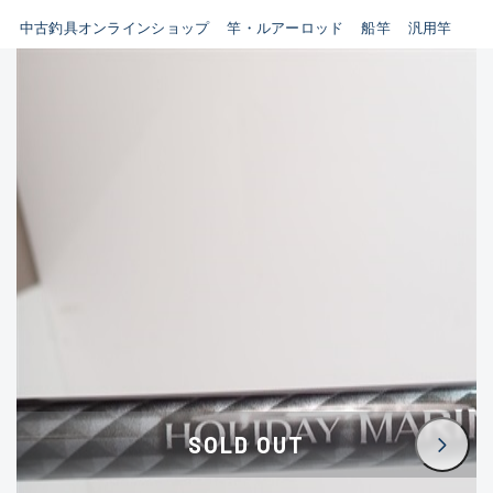
イシグロ鳴海店
中古釣具オンラインショップ
竿・ルアーロッド
船竿
汎用竿
B
イシグロフレスポ鈴鹿店
使用感や傷はあるが全体的に
イシグロ津高茶屋店
綺麗な良品
イシグロ西春店
C
イシグロカインズモール彦根店
使用感や傷のある一般的な中
イシグロ中川かの里店
古品
イシグロ静岡中吉田店
C-
イシグロ名東引山店
かなり使用感があり、全体的
イシグロ豊田店
に目立つ傷が多い品
イシグロ豊橋向山店
イシグロ岐阜店
D
SOLD OUT
イシグロ高林店
著しく状態が悪いが使用はで