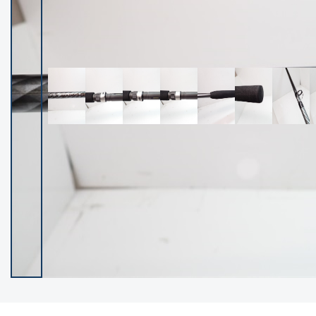
イシグロ御殿場店
イシグロ伊東店
ランク
(102236)
SA
(2950)
A
(17300)
B+
(12281)
B
(21961)
C
(38766)
C-
(5142)
D
(2197)
ランクについて