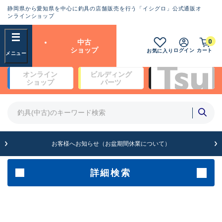
静岡県から愛知県を中心に釣具の店舗販売を行う「イシグロ」公式通販オ
ランクとは？
ンラインショップ
フリーワード
0
中古
SA
ショップ
ログイン
カート
お気に入り
新古品（メーカー問屋から仕
オンライン
ビルディング
入れた未使用品）
良
ショップ
パーツ
商品カテゴリ
※店頭展示時の置き傷が付いている
ものも含む
竿・ルアーロッド(4)
竿・ルアーロッド(64261)
リール・カスタムパーツ(35650)
A
ルアー・エギ(1807)
お客様へお知らせ（お盆期間休業について）
傷が極めて少ない極上品
その他・雑品(1061)
メーカー
詳細検索
B+
使用感や傷は少なく比較的美
店舗
品