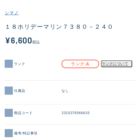
その他
シマノ
新商品
(1973)
１８ホリデーマリン７３８０－２４０
おすすめ
(173)
¥6,600
税込
値下げ品
(14303)
OH済
(936)
A
ランク
ランクについて
ランク
DCチェック済
(1336)
在庫有のみ
(22084)
付属品
なし
価格
商品コード
2315279366633
この条件で検索する
備考/特記事項