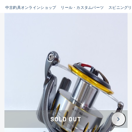
イシグロ鳴海店
中古釣具オンラインショップ
リール・カスタムパーツ
スピニングリ
B
イシグロフレスポ鈴鹿店
使用感や傷はあるが全体的に
イシグロ津高茶屋店
綺麗な良品
イシグロ西春店
C
イシグロカインズモール彦根店
使用感や傷のある一般的な中
イシグロ中川かの里店
古品
イシグロ静岡中吉田店
C-
イシグロ名東引山店
かなり使用感があり、全体的
イシグロ豊田店
に目立つ傷が多い品
イシグロ豊橋向山店
イシグロ岐阜店
D
SOLD OUT
イシグロ高林店
著しく状態が悪いが使用はで