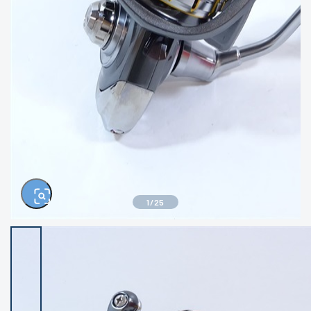
きるもの、改造品も含む
悪
イシグロ西尾店
イシグロ三河安城店
※ルアー、エギ、雑品、その他につきましては
ランク表記はございません。 状態は写真にて
ご確認ください。
イシグロ半田店
イシグロ岡崎大樹寺店
イシグロ岡崎若松店
イシグロ焼津店
イシグロ掛川店
イシグロ沼津店
1
/
25
イシグロ駿東柿田川店
イシグロ豊川店
イシグロ富士店
イシグロ磐田店