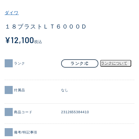
その他
ダイワ
新商品
(2059)
１８ブラストＬＴ６０００Ｄ
おすすめ
(168)
¥12,100
税込
値下げ品
(14299)
OH済
(943)
C
ランク
ランクについて
ランク
DCチェック済
(1338)
在庫有のみ
(21966)
付属品
なし
価格
商品コード
2312655384410
この条件で検索する
備考/特記事項