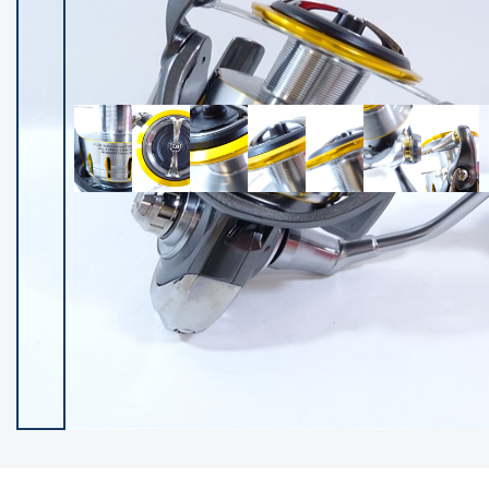
イシグロ御殿場店
イシグロ伊東店
ランク
(102501)
SA
(2957)
A
(17338)
B+
(12316)
B
(22007)
C
(38868)
C-
(5163)
D
(2205)
ランクについて