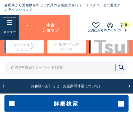
静岡県から愛知県を中心に釣具の店舗販売を行う「イシグロ」公式通販オ
ランクとは？
ンラインショップ
フリーワード
0
中古
SA
ショップ
ログイン
カート
お気に入り
新古品（メーカー問屋から仕
オンライン
ビルディング
入れた未使用品）
良
ショップ
パーツ
商品カテゴリ
※店頭展示時の置き傷が付いている
ものも含む
竿・ルアーロッド(5)
竿・ルアーロッド(64403)
リール・カスタムパーツ(35762)
A
ルアー・エギ(1813)
お客様へお知らせ（お盆期間休業について）
傷が極めて少ない極上品
その他・雑品(1066)
メーカー
詳細検索
B+
使用感や傷は少なく比較的美
店舗
品