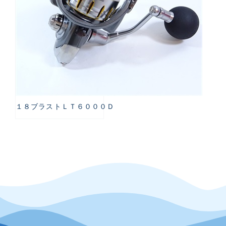
１８ブラストＬＴ６０００Ｄ