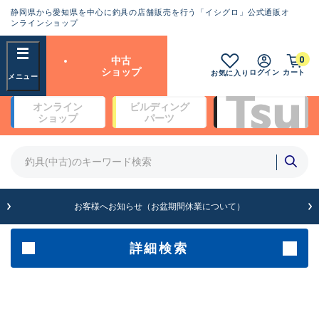
静岡県から愛知県を中心に釣具の店舗販売を行う「イシグロ」公式通販オ
ランクとは？
ンラインショップ
フリーワード
0
中古
SA
ショップ
ログイン
カート
お気に入り
新古品（メーカー問屋から仕
オンライン
ビルディング
入れた未使用品）
良
ショップ
パーツ
商品カテゴリ
※店頭展示時の置き傷が付いている
ものも含む
竿・ルアーロッド(4)
竿・ルアーロッド(64190)
リール・カスタムパーツ(35604)
A
ルアー・エギ(1807)
お客様へお知らせ（お盆期間休業について）
傷が極めて少ない極上品
その他・雑品(1061)
メーカー
詳細検索
B+
使用感や傷は少なく比較的美
店舗
品