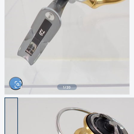
きるもの、改造品も含む
悪
イシグロ西尾店
イシグロ三河安城店
※ルアー、エギ、雑品、その他につきましては
ランク表記はございません。 状態は写真にて
ご確認ください。
イシグロ岡崎大樹寺店
イシグロ半田店
イシグロ岡崎若松店
イシグロ焼津店
イシグロ掛川店
イシグロ沼津店
1
/
20
イシグロ駿東柿田川店
イシグロ豊川店
イシグロ磐田店
イシグロ富士店