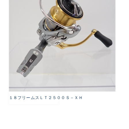
１８フリームスＬＴ２５００Ｓ－ＸＨ