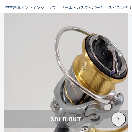
イシグロ鳴海店
中古釣具オンラインショップ
リール・カスタムパーツ
スピニングリ
B
イシグロフレスポ鈴鹿店
使用感や傷はあるが全体的に
イシグロ津高茶屋店
綺麗な良品
イシグロ西春店
C
イシグロ中川かの里店
使用感や傷のある一般的な中
イシグロカインズモール彦根店
古品
イシグロ静岡中吉田店
C-
イシグロ名東引山店
かなり使用感があり、全体的
イシグロ豊田店
に目立つ傷が多い品
イシグロ豊橋向山店
イシグロ岐阜店
D
SOLD OUT
イシグロ高林店
著しく状態が悪いが使用はで