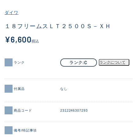
その他
ダイワ
新商品
(1851)
１８フリームスＬＴ２５００Ｓ－ＸＨ
おすすめ
(160)
¥6,600
税込
値下げ品
(14305)
OH済
(933)
C
ランク
ランクについて
ランク
DCチェック済
(1328)
在庫有のみ
(22149)
付属品
なし
価格
商品コード
2312246307293
この条件で検索する
備考/特記事項