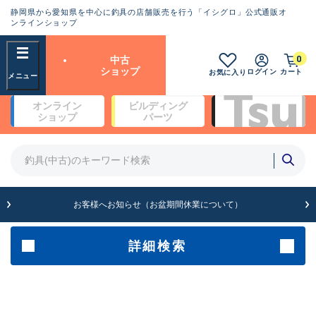
静岡県から愛知県を中心に釣具の店舗販売を行う「イシグロ」公式通販オ
ランクとは？
ンラインショップ
フリーワード
0
中古
SA
ショップ
ログイン
カート
お気に入り
新古品（メーカー問屋から仕
オンライン
ビルディング
入れた未使用品）
良
ショップ
パーツ
商品カテゴリ
※店頭展示時の置き傷が付いている
ものも含む
竿・ルアーロッド(5)
竿・ルアーロッド(64434)
リール・カスタムパーツ(35779)
A
ルアー・エギ(1812)
お客様へお知らせ（お盆期間休業について）
傷が極めて少ない極上品
その他・雑品(1068)
メーカー
詳細検索
B+
使用感や傷は少なく比較的美
店舗
品