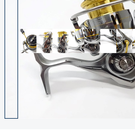
イシグロ御殿場店
イシグロ伊東店
ランク
(102551)
SA
(2966)
A
(17343)
B+
(12325)
B
(22015)
C
(38880)
C-
(5168)
D
(2206)
ランクについて