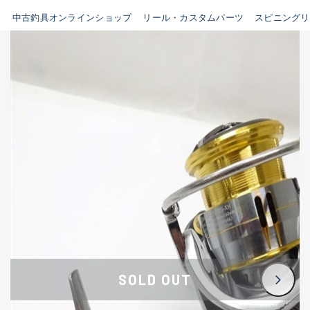
イシグロ鳴海店
中古釣具オンラインショップ
リール・カスタムパーツ
スピニングリ
B
イシグロフレスポ鈴鹿店
使用感や傷はあるが全体的に
イシグロ津高茶屋店
綺麗な良品
イシグロ西春店
C
イシグロ中川かの里店
使用感や傷のある一般的な中
イシグロカインズモール彦根店
古品
イシグロ静岡中吉田店
C-
イシグロ名東引山店
かなり使用感があり、全体的
イシグロ豊田店
に目立つ傷が多い品
イシグロ豊橋向山店
イシグロ岐阜店
D
SOLD OUT
イシグロ高林店
著しく状態が悪いが使用はで