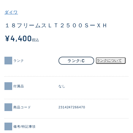
その他
ダイワ
新商品
(2013)
１８フリームスＬＴ２５００ＳーＸＨ
おすすめ
(175)
¥4,400
税込
値下げ品
(14299)
OH済
(943)
C
ランク
ランクについて
ランク
DCチェック済
(1339)
在庫有のみ
(21910)
付属品
なし
価格
商品コード
2314247266470
この条件で検索する
備考/特記事項