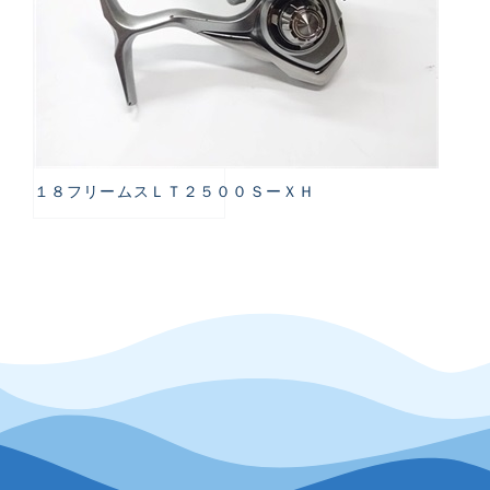
１８フリームスＬＴ２５００ＳーＸＨ