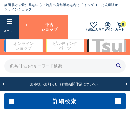
静岡県から愛知県を中心に釣具の店舗販売を行う「イシグロ」公式通販オ
ランクとは？
ンラインショップ
フリーワード
0
中古
SA
ショップ
ログイン
カート
お気に入り
新古品（メーカー問屋から仕
オンライン
ビルディング
入れた未使用品）
良
ショップ
パーツ
商品カテゴリ
※店頭展示時の置き傷が付いている
ものも含む
竿・ルアーロッド(4)
竿・ルアーロッド(64200)
リール・カスタムパーツ(35615)
A
ルアー・エギ(1807)
お客様へお知らせ（お盆期間休業について）
傷が極めて少ない極上品
その他・雑品(1061)
メーカー
詳細検索
B+
使用感や傷は少なく比較的美
店舗
品