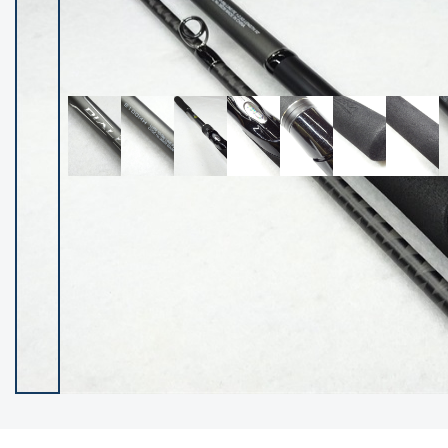
イシグロ御殿場店
イシグロ伊東店
ランク
(102140)
SA
(2946)
A
(17277)
B+
(12270)
B
(21946)
C
(38734)
C-
(5135)
D
(2193)
ランクについて