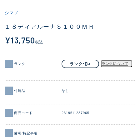
その他
シマノ
新商品
(1871)
１８ディアルーナＳ１００ＭＨ
おすすめ
(161)
¥13,750
税込
値下げ品
(14304)
OH済
(935)
B+
ランク
ランクについて
ランク
DCチェック済
(1331)
在庫有のみ
(22088)
付属品
なし
価格
商品コード
2319511237965
この条件で検索する
備考/特記事項