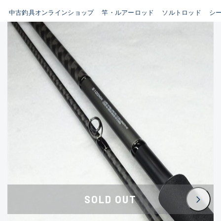
イシグロ鳴海店
中古釣具オンラインショップ
竿・ルアーロッド
ソルトロッド
シ
B
イシグロフレスポ鈴鹿店
使用感や傷はあるが全体的に
イシグロ津高茶屋店
綺麗な良品
イシグロ西春店
C
イシグロ中川かの里店
使用感や傷のある一般的な中
イシグロカインズモール彦根店
古品
イシグロ静岡中吉田店
C-
イシグロ名東引山店
かなり使用感があり、全体的
イシグロ豊田店
に目立つ傷が多い品
イシグロ豊橋向山店
イシグロ岐阜店
D
SOLD OUT
イシグロ高林店
著しく状態が悪いが使用はで