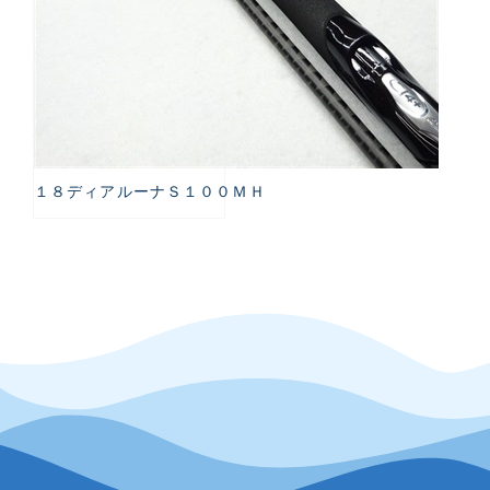
１８ディアルーナＳ１００ＭＨ