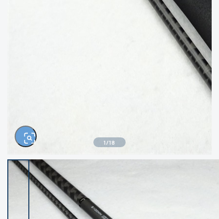
きるもの、改造品も含む
悪
イシグロ西尾店
イシグロ三河安城店
※ルアー、エギ、雑品、その他につきましては
ランク表記はございません。 状態は写真にて
ご確認ください。
イシグロ岡崎大樹寺店
イシグロ半田店
イシグロ岡崎若松店
イシグロ焼津店
イシグロ掛川店
イシグロ沼津店
1
/
18
イシグロ駿東柿田川店
イシグロ豊川店
イシグロ磐田店
イシグロ富士店