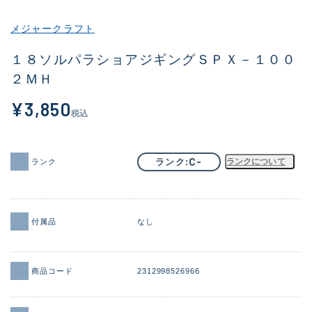
その他
メジャークラフト
新商品
(1886)
１８ソルパラショアジギングＳＰＸ－１００
２ＭＨ
おすすめ
(156)
¥3,850
値下げ品
(14303)
税込
OH済
(936)
DCチェック済
(1336)
C-
ランク
ランクについて
ランク
在庫有のみ
(22076)
価格
付属品
なし
商品コード
2312998526966
この条件で検索する