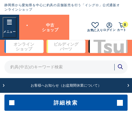
静岡県から愛知県を中心に釣具の店舗販売を行う「イシグロ」公式通販オ
ランクとは？
ンラインショップ
フリーワード
0
中古
SA
ショップ
ログイン
カート
お気に入り
新古品（メーカー問屋から仕
オンライン
ビルディング
入れた未使用品）
良
ショップ
パーツ
商品カテゴリ
※店頭展示時の置き傷が付いている
ものも含む
竿・ルアーロッド(4)
竿・ルアーロッド(64262)
リール・カスタムパーツ(35650)
A
ルアー・エギ(1807)
お客様へお知らせ（お盆期間休業について）
傷が極めて少ない極上品
その他・雑品(1061)
メーカー
詳細検索
B+
使用感や傷は少なく比較的美
店舗
品