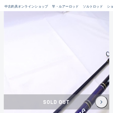
イシグロ鳴海店
中古釣具オンラインショップ
竿・ルアーロッド
ソルトロッド
シ
B
イシグロフレスポ鈴鹿店
使用感や傷はあるが全体的に
イシグロ津高茶屋店
綺麗な良品
イシグロ西春店
C
イシグロカインズモール彦根店
使用感や傷のある一般的な中
イシグロ中川かの里店
古品
イシグロ静岡中吉田店
C-
イシグロ名東引山店
かなり使用感があり、全体的
イシグロ豊田店
に目立つ傷が多い品
イシグロ豊橋向山店
イシグロ岐阜店
D
SOLD OUT
イシグロ高林店
著しく状態が悪いが使用はで