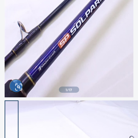
きるもの、改造品も含む
悪
イシグロ西尾店
イシグロ三河安城店
※ルアー、エギ、雑品、その他につきましては
ランク表記はございません。 状態は写真にて
ご確認ください。
イシグロ岡崎大樹寺店
イシグロ半田店
イシグロ岡崎若松店
イシグロ焼津店
イシグロ掛川店
イシグロ沼津店
1
/
17
イシグロ駿東柿田川店
イシグロ豊川店
イシグロ磐田店
イシグロ富士店