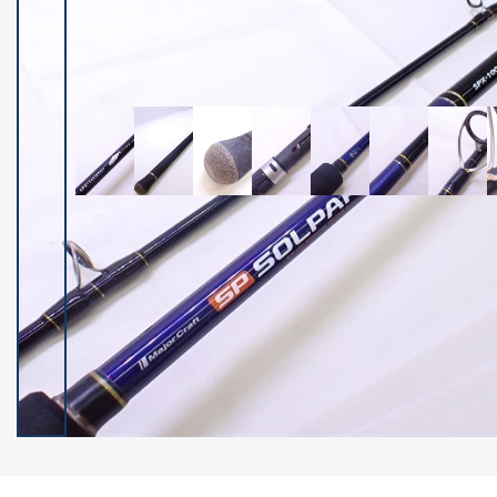
イシグロ御殿場店
イシグロ伊東店
ランク
(102237)
SA
(2950)
A
(17300)
B+
(12281)
B
(21962)
C
(38766)
C-
(5142)
D
(2197)
ランクについて