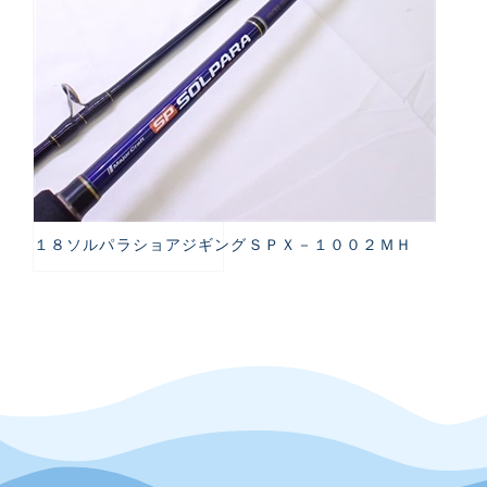
１８ソルパラショアジギングＳＰＸ－１００２ＭＨ