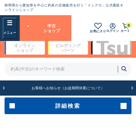
静岡県から愛知県を中心に釣具の店舗販売を行う「イシグロ」公式通販オ
ランクとは？
ンラインショップ
フリーワード
0
中古
SA
ショップ
ログイン
カート
お気に入り
新古品（メーカー問屋から仕
オンライン
ビルディング
入れた未使用品）
良
ショップ
パーツ
商品カテゴリ
※店頭展示時の置き傷が付いている
ものも含む
竿・ルアーロッド(4)
竿・ルアーロッド(64193)
リール・カスタムパーツ(35610)
A
ルアー・エギ(1807)
お客様へお知らせ（お盆期間休業について）
傷が極めて少ない極上品
その他・雑品(1061)
メーカー
詳細検索
B+
使用感や傷は少なく比較的美
店舗
品