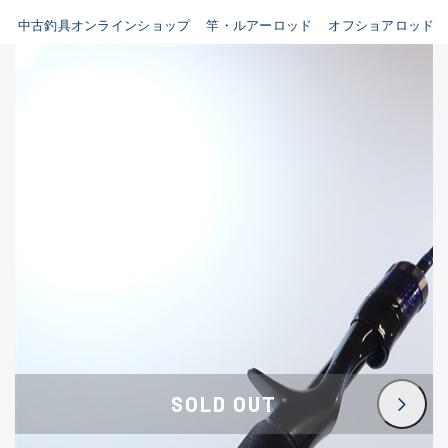
イシグロ鳴海店
中古釣具オンラインショップ
竿・ルアーロッド
オフショアロッド
B
イシグロフレスポ鈴鹿店
使用感や傷はあるが全体的に
イシグロ津高茶屋店
綺麗な良品
イシグロ西春店
C
イシグロ中川かの里店
使用感や傷のある一般的な中
イシグロカインズモール彦根店
古品
イシグロ静岡中吉田店
C-
イシグロ名東引山店
かなり使用感があり、全体的
イシグロ豊田店
に目立つ傷が多い品
イシグロ豊橋向山店
イシグロ岐阜店
D
SOLD OUT
イシグロ高林店
著しく状態が悪いが使用はで