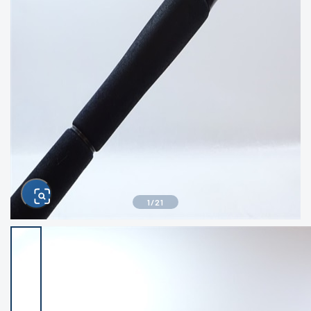
きるもの、改造品も含む
悪
イシグロ西尾店
イシグロ三河安城店
※ルアー、エギ、雑品、その他につきましては
ランク表記はございません。 状態は写真にて
ご確認ください。
イシグロ岡崎大樹寺店
イシグロ半田店
イシグロ岡崎若松店
イシグロ焼津店
イシグロ掛川店
イシグロ沼津店
1
/
21
イシグロ駿東柿田川店
イシグロ豊川店
イシグロ磐田店
イシグロ富士店