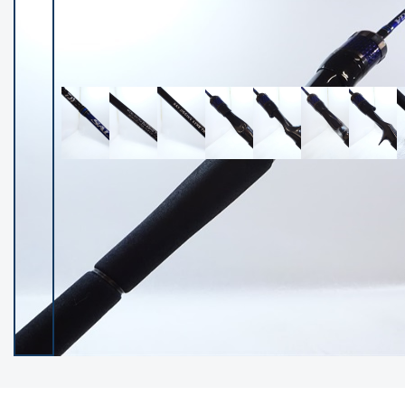
イシグロ御殿場店
イシグロ伊東店
ランク
(102128)
SA
(2946)
A
(17275)
B+
(12269)
B
(21945)
C
(38727)
C-
(5135)
D
(2192)
ランクについて