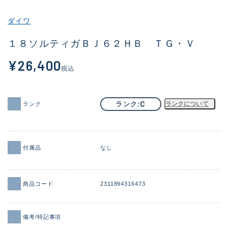
その他
ダイワ
新商品
(1859)
１８ソルティガＢＪ６２ＨＢ ＴＧ・Ｖ
おすすめ
(161)
¥26,400
税込
値下げ品
(14304)
OH済
(933)
C
ランク
ランクについて
ランク
DCチェック済
(1330)
在庫有のみ
(22096)
付属品
なし
価格
商品コード
2311894316473
この条件で検索する
備考/特記事項