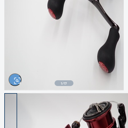
きるもの、改造品も含む
悪
イシグロ西尾店
イシグロ三河安城店
※ルアー、エギ、雑品、その他につきましては
ランク表記はございません。 状態は写真にて
ご確認ください。
イシグロ半田店
イシグロ岡崎大樹寺店
イシグロ岡崎若松店
イシグロ焼津店
イシグロ掛川店
イシグロ沼津店
1
/
17
イシグロ駿東柿田川店
イシグロ豊川店
イシグロ磐田店
イシグロ富士店