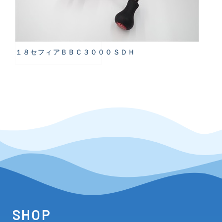
１８セフィアＢＢＣ３０００ＳＤＨ
SHOP