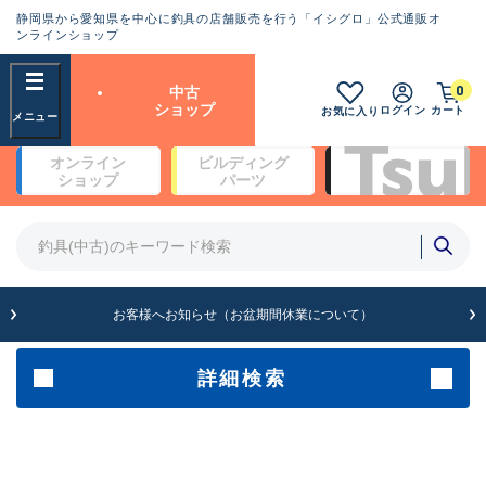
静岡県から愛知県を中心に釣具の店舗販売を行う「イシグロ」公式通販オ
ランクとは？
ンラインショップ
フリーワード
0
中古
SA
ショップ
ログイン
カート
お気に入り
新古品（メーカー問屋から仕
オンライン
ビルディング
入れた未使用品）
良
ショップ
パーツ
商品カテゴリ
※店頭展示時の置き傷が付いている
ものも含む
竿・ルアーロッド(4)
竿・ルアーロッド(64369)
リール・カスタムパーツ(35700)
A
ルアー・エギ(1811)
お客様へお知らせ（お盆期間休業について）
傷が極めて少ない極上品
その他・雑品(1063)
メーカー
詳細検索
B+
使用感や傷は少なく比較的美
店舗
品