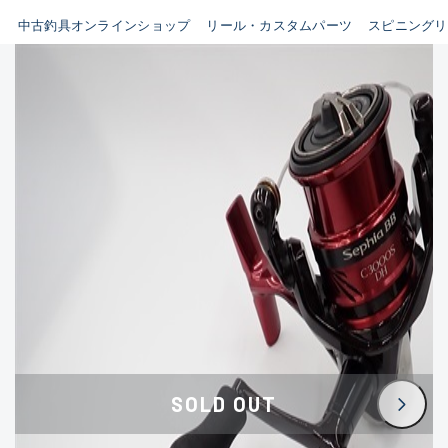
イシグロ鳴海店
中古釣具オンラインショップ
リール・カスタムパーツ
スピニングリ
B
イシグロフレスポ鈴鹿店
使用感や傷はあるが全体的に
イシグロ津高茶屋店
綺麗な良品
イシグロ西春店
C
イシグロ中川かの里店
使用感や傷のある一般的な中
イシグロカインズモール彦根店
古品
イシグロ静岡中吉田店
C-
イシグロ名東引山店
かなり使用感があり、全体的
イシグロ豊田店
に目立つ傷が多い品
イシグロ豊橋向山店
イシグロ岐阜店
D
SOLD OUT
イシグロ高林店
著しく状態が悪いが使用はで