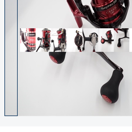
イシグロ御殿場店
イシグロ伊東店
ランク
(102400)
SA
(2953)
A
(17318)
B+
(12301)
B
(21990)
C
(38837)
C-
(5150)
D
(2205)
ランクについて