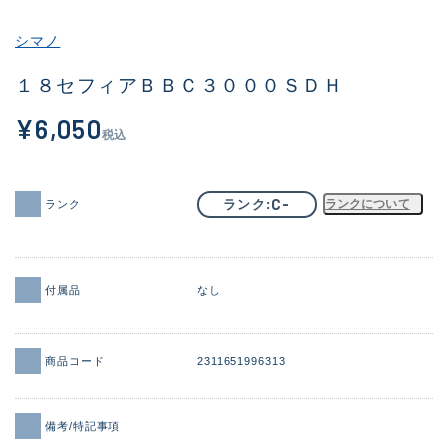
その他
シマノ
新商品
(2059)
１８セフィアＢＢＣ３０００ＳＤＨ
おすすめ
(184)
¥6,050
税込
値下げ品
(14301)
OH済
(936)
C-
ランク
ランクについて
ランク
DCチェック済
(1337)
在庫有のみ
(22002)
付属品
なし
価格
商品コード
2311651996313
この条件で検索する
備考/特記事項