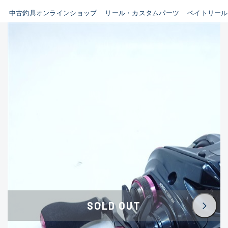
イシグロ鳴海店
中古釣具オンラインショップ
リール・カスタムパーツ
ベイトリール
B
イシグロフレスポ鈴鹿店
使用感や傷はあるが全体的に
イシグロ津高茶屋店
綺麗な良品
イシグロ西春店
C
イシグロ中川かの里店
使用感や傷のある一般的な中
イシグロカインズモール彦根店
古品
イシグロ静岡中吉田店
C-
イシグロ名東引山店
かなり使用感があり、全体的
イシグロ豊田店
に目立つ傷が多い品
イシグロ豊橋向山店
イシグロ岐阜店
D
SOLD OUT
イシグロ高林店
著しく状態が悪いが使用はで