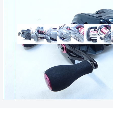
イシグロ御殿場店
イシグロ伊東店
ランク
(102122)
SA
(2946)
A
(17275)
B+
(12268)
B
(21943)
C
(38724)
C-
(5135)
D
(2192)
ランクについて