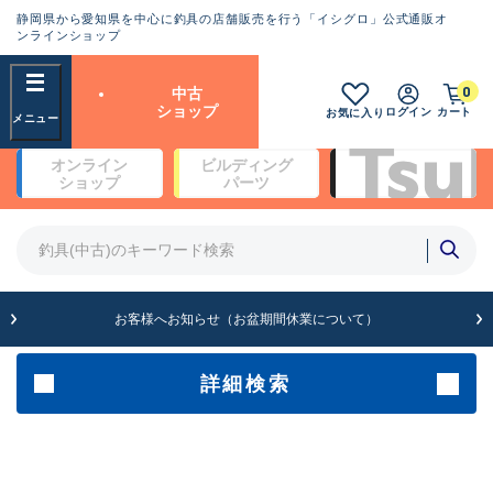
静岡県から愛知県を中心に釣具の店舗販売を行う「イシグロ」公式通販オ
ランクとは？
ンラインショップ
フリーワード
0
中古
SA
ショップ
ログイン
カート
お気に入り
新古品（メーカー問屋から仕
オンライン
ビルディング
入れた未使用品）
良
ショップ
パーツ
商品カテゴリ
※店頭展示時の置き傷が付いている
ものも含む
竿・ルアーロッド(4)
竿・ルアーロッド(64189)
リール・カスタムパーツ(35608)
A
ルアー・エギ(1807)
お客様へお知らせ（お盆期間休業について）
傷が極めて少ない極上品
その他・雑品(1061)
メーカー
詳細検索
B+
使用感や傷は少なく比較的美
店舗
品