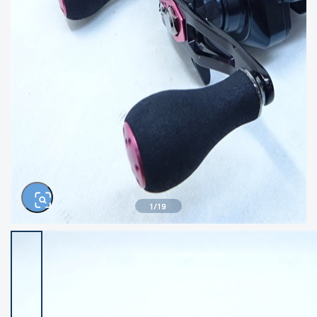
きるもの、改造品も含む
悪
イシグロ西尾店
イシグロ三河安城店
※ルアー、エギ、雑品、その他につきましては
ランク表記はございません。 状態は写真にて
ご確認ください。
イシグロ岡崎大樹寺店
イシグロ半田店
イシグロ岡崎若松店
イシグロ焼津店
イシグロ掛川店
イシグロ沼津店
1
/
19
イシグロ駿東柿田川店
イシグロ豊川店
イシグロ磐田店
イシグロ富士店