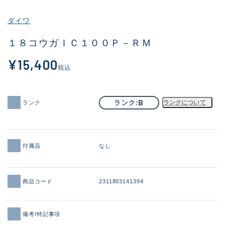
その他
ダイワ
新商品
(1856)
１８コウガＩＣ１００Ｐ－ＲＭ
おすすめ
(161)
¥15,400
税込
値下げ品
(14304)
OH済
(933)
B
ランク
ランクについて
ランク
DCチェック済
(1328)
在庫有のみ
(22097)
付属品
なし
価格
商品コード
2311803141394
この条件で検索する
備考/特記事項