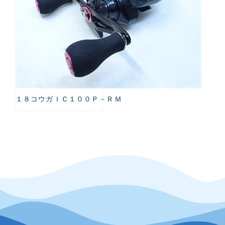
１８コウガＩＣ１００Ｐ－ＲＭ