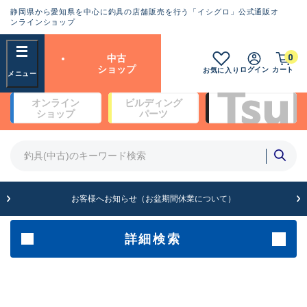
静岡県から愛知県を中心に釣具の店舗販売を行う「イシグロ」公式通販オ
ランクとは？
ンラインショップ
フリーワード
0
中古
SA
ショップ
ログイン
カート
お気に入り
新古品（メーカー問屋から仕
オンライン
ビルディング
入れた未使用品）
良
ショップ
パーツ
商品カテゴリ
※店頭展示時の置き傷が付いている
ものも含む
竿・ルアーロッド(4)
竿・ルアーロッド(64261)
リール・カスタムパーツ(35650)
A
ルアー・エギ(1807)
お客様へお知らせ（お盆期間休業について）
傷が極めて少ない極上品
その他・雑品(1061)
メーカー
詳細検索
B+
使用感や傷は少なく比較的美
店舗
品