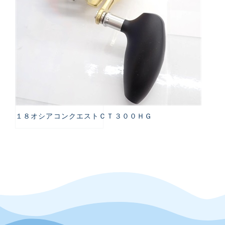
１８オシアコンクエストＣＴ３００ＨＧ