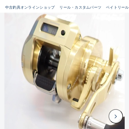
イシグロ鳴海店
中古釣具オンラインショップ
リール・カスタムパーツ
ベイトリール
B
イシグロフレスポ鈴鹿店
使用感や傷はあるが全体的に
イシグロ津高茶屋店
綺麗な良品
イシグロ西春店
C
イシグロカインズモール彦根店
使用感や傷のある一般的な中
イシグロ中川かの里店
古品
イシグロ静岡中吉田店
C-
イシグロ名東引山店
かなり使用感があり、全体的
イシグロ豊田店
に目立つ傷が多い品
イシグロ豊橋向山店
イシグロ岐阜店
D
イシグロ高林店
著しく状態が悪いが使用はで