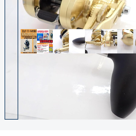
イシグロ御殿場店
イシグロ伊東店
ランク
(102236)
SA
(2950)
A
(17300)
B+
(12281)
B
(21961)
C
(38766)
C-
(5142)
D
(2197)
ランクについて