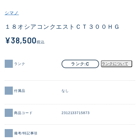
その他
シマノ
新商品
(1973)
１８オシアコンクエストＣＴ３００ＨＧ
おすすめ
(173)
¥38,500
税込
値下げ品
(14303)
OH済
(936)
C
ランク
ランクについて
ランク
DCチェック済
(1336)
在庫有のみ
(22084)
付属品
なし
価格
商品コード
2312133715873
この条件で検索する
備考/特記事項