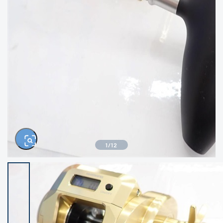
きるもの、改造品も含む
悪
イシグロ西尾店
イシグロ三河安城店
※ルアー、エギ、雑品、その他につきましては
ランク表記はございません。 状態は写真にて
ご確認ください。
イシグロ岡崎大樹寺店
イシグロ半田店
イシグロ岡崎若松店
イシグロ焼津店
イシグロ掛川店
イシグロ沼津店
1
/
12
イシグロ駿東柿田川店
イシグロ豊川店
イシグロ磐田店
イシグロ富士店