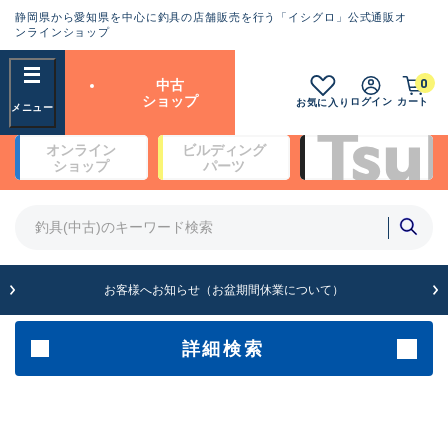
静岡県から愛知県を中心に釣具の店舗販売を行う「イシグロ」公式通販オ
ランクとは？
ンラインショップ
フリーワード
0
中古
SA
ショップ
ログイン
カート
お気に入り
新古品（メーカー問屋から仕
オンライン
ビルディング
入れた未使用品）
良
ショップ
パーツ
商品カテゴリ
※店頭展示時の置き傷が付いている
ものも含む
竿・ルアーロッド(4)
竿・ルアーロッド(64279)
リール・カスタムパーツ(35669)
A
ルアー・エギ(1811)
お客様へお知らせ（お盆期間休業について）
傷が極めて少ない極上品
その他・雑品(1063)
メーカー
詳細検索
B+
使用感や傷は少なく比較的美
店舗
品