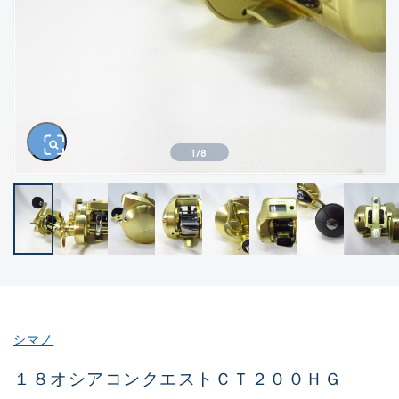
きるもの、改造品も含む
悪
イシグロ西尾店
イシグロ三河安城店
※ルアー、エギ、雑品、その他につきましては
ランク表記はございません。 状態は写真にて
ご確認ください。
イシグロ岡崎大樹寺店
イシグロ半田店
イシグロ岡崎若松店
1
/
8
イシグロ焼津店
イシグロ掛川店
イシグロ沼津店
イシグロ駿東柿田川店
イシグロ豊川店
シマノ
イシグロ磐田店
１８オシアコンクエストＣＴ２００ＨＧ
イシグロ富士店