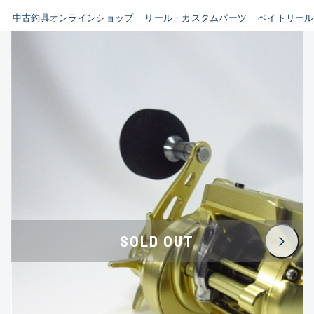
イシグロ鳴海店
中古釣具オンラインショップ
リール・カスタムパーツ
ベイトリール
B
イシグロフレスポ鈴鹿店
使用感や傷はあるが全体的に
イシグロ津高茶屋店
綺麗な良品
イシグロ西春店
C
イシグロカインズモール彦根店
使用感や傷のある一般的な中
イシグロ中川かの里店
古品
イシグロ静岡中吉田店
C-
イシグロ名東引山店
かなり使用感があり、全体的
イシグロ豊田店
に目立つ傷が多い品
SOLD OUT
イシグロ豊橋向山店
イシグロ岐阜店
D
イシグロ高林店
著しく状態が悪いが使用はで