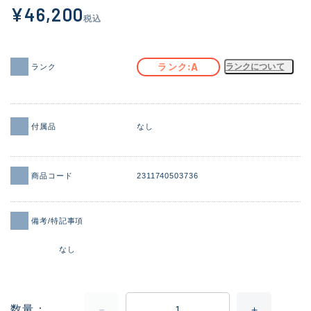
¥46,200
イシグロ御殿場店
税込
イシグロ伊東店
A
ランク
ランクについて
ランク
ランク
(102279)
SA
(2950)
付属品
なし
A
(17306)
B+
(12285)
商品コード
2311740503736
B
(21973)
C
(38779)
備考/特記事項
C-
(5144)
なし
D
(2197)
ランクについて
数量