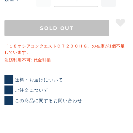
その他
新商品
(1932)
SOLD OUT
おすすめ
(172)
値下げ品
(14303)
「１８オシアコンクエストＣＴ２００ＨＧ」の在庫が1個不足
しています。
OH済
(936)
決済利用不可: 代金引換
DCチェック済
(1336)
在庫有のみ
(22024)
送料・お届けについて
価格
ご注文について
この商品に関するお問い合わせ
この条件で検索する