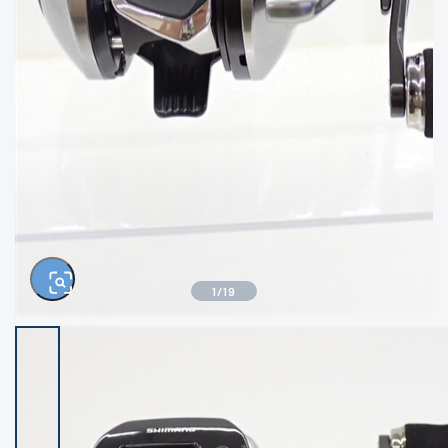
きるもの、改造品も含む
悪
イシグロ西尾店
イシグロ三河安城店
※ルアー、エギ、雑品、その他につきましては
ランク表記はございません。 状態は写真にて
ご確認ください。
イシグロ半田店
イシグロ岡崎大樹寺店
イシグロ岡崎若松店
イシグロ焼津店
イシグロ掛川店
イシグロ沼津店
1
/
19
イシグロ駿東柿田川店
イシグロ磐田店
イシグロ豊川店
イシグロ富士店