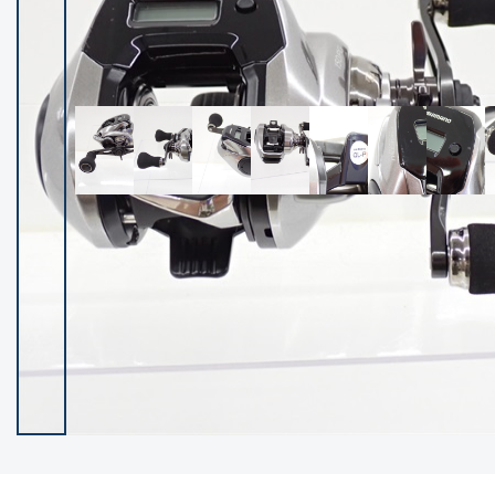
イシグロ御殿場店
イシグロ伊東店
ランク
(102400)
SA
(2953)
A
(17318)
B+
(12301)
B
(21990)
C
(38837)
C-
(5150)
D
(2205)
ランクについて