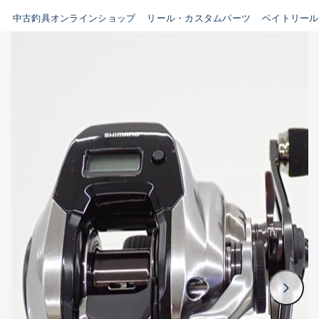
イシグロ鳴海店
中古釣具オンラインショップ
リール・カスタムパーツ
ベイトリール
B
イシグロフレスポ鈴鹿店
使用感や傷はあるが全体的に
イシグロ津高茶屋店
綺麗な良品
イシグロ西春店
C
イシグロ中川かの里店
使用感や傷のある一般的な中
イシグロカインズモール彦根店
古品
イシグロ静岡中吉田店
C-
イシグロ名東引山店
かなり使用感があり、全体的
イシグロ豊田店
に目立つ傷が多い品
イシグロ豊橋向山店
イシグロ岐阜店
D
イシグロ高林店
著しく状態が悪いが使用はで