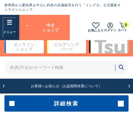
静岡県から愛知県を中心に釣具の店舗販売を行う「イシグロ」公式通販オ
ランクとは？
ンラインショップ
フリーワード
0
中古
SA
ショップ
ログイン
カート
お気に入り
新古品（メーカー問屋から仕
オンライン
ビルディング
入れた未使用品）
良
ショップ
パーツ
商品カテゴリ
※店頭展示時の置き傷が付いている
ものも含む
竿・ルアーロッド(4)
竿・ルアーロッド(64369)
リール・カスタムパーツ(35700)
A
ルアー・エギ(1811)
お客様へお知らせ（お盆期間休業について）
傷が極めて少ない極上品
その他・雑品(1063)
メーカー
詳細検索
B+
使用感や傷は少なく比較的美
店舗
品