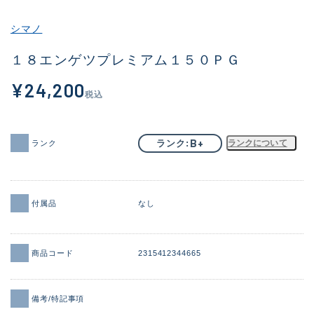
その他
シマノ
新商品
(1956)
１８エンゲツプレミアム１５０ＰＧ
おすすめ
(164)
¥24,200
税込
値下げ品
(14301)
OH済
(936)
B+
ランク
ランクについて
ランク
DCチェック済
(1337)
在庫有のみ
(21991)
付属品
なし
価格
商品コード
2315412344665
この条件で検索する
備考/特記事項