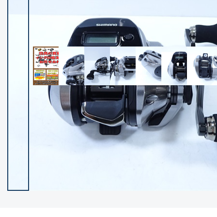
イシグロ御殿場店
イシグロ伊東店
ランク
(102143)
SA
(2946)
A
(17279)
B+
(12270)
B
(21946)
C
(38735)
C-
(5135)
D
(2193)
ランクについて