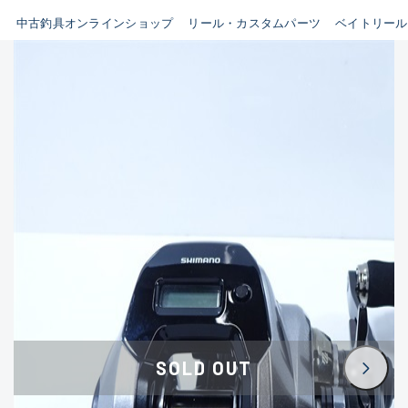
イシグロ鳴海店
中古釣具オンラインショップ
リール・カスタムパーツ
ベイトリール
B
イシグロフレスポ鈴鹿店
使用感や傷はあるが全体的に
イシグロ津高茶屋店
綺麗な良品
イシグロ西春店
C
イシグロ中川かの里店
使用感や傷のある一般的な中
イシグロカインズモール彦根店
古品
イシグロ静岡中吉田店
C-
イシグロ名東引山店
かなり使用感があり、全体的
イシグロ豊田店
に目立つ傷が多い品
イシグロ豊橋向山店
イシグロ岐阜店
D
SOLD OUT
イシグロ高林店
著しく状態が悪いが使用はで