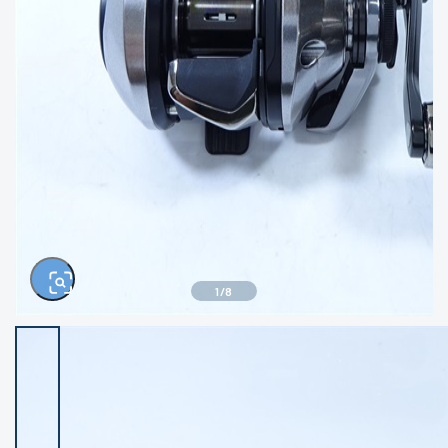
きるもの、改造品も含む
悪
イシグロ西尾店
イシグロ三河安城店
※ルアー、エギ、雑品、その他につきましては
ランク表記はございません。 状態は写真にて
ご確認ください。
イシグロ岡崎大樹寺店
イシグロ半田店
イシグロ岡崎若松店
イシグロ焼津店
イシグロ掛川店
イシグロ沼津店
1
/
8
イシグロ駿東柿田川店
イシグロ豊川店
イシグロ磐田店
イシグロ富士店