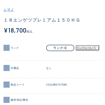
その他
シマノ
新商品
(1874)
１８エンゲツプレミアム１５０ＨＧ
おすすめ
(161)
¥18,700
税込
値下げ品
(14304)
OH済
(935)
C
ランク
ランクについて
ランク
DCチェック済
(1331)
在庫有のみ
(22088)
付属品
なし
価格
商品コード
2311986747086
この条件で検索する
備考/特記事項