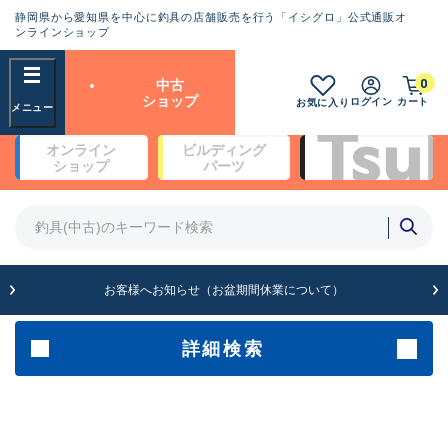
静岡県から愛知県を中心に釣具の店舗販売を行う「イシグロ」公式通販オ
ランクとは？
ンラインショップ
フリーワード
0
中古
SA
ショップ
ログイン
カート
お気に入り
新古品（メーカー問屋から仕
オンライン
ビルディング
入れた未使用品）
良
ショップ
パーツ
商品カテゴリ
※店頭展示時の置き傷が付いている
ものも含む
竿・ルアーロッド(4)
竿・ルアーロッド(64203)
リール・カスタムパーツ(35615)
A
ルアー・エギ(1807)
お客様へお知らせ（お盆期間休業について）
傷が極めて少ない極上品
その他・雑品(1061)
メーカー
詳細検索
B+
使用感や傷は少なく比較的美
店舗
品