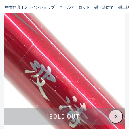
イシグロ鳴海店
中古釣具オンラインショップ
竿・ルアーロッド
磯・堤防竿
磯上
B
イシグロフレスポ鈴鹿店
使用感や傷はあるが全体的に
イシグロ津高茶屋店
綺麗な良品
イシグロ西春店
C
イシグロ中川かの里店
使用感や傷のある一般的な中
イシグロカインズモール彦根店
古品
イシグロ静岡中吉田店
C-
イシグロ名東引山店
かなり使用感があり、全体的
イシグロ豊田店
に目立つ傷が多い品
イシグロ豊橋向山店
イシグロ岐阜店
D
SOLD OUT
イシグロ高林店
著しく状態が悪いが使用はで