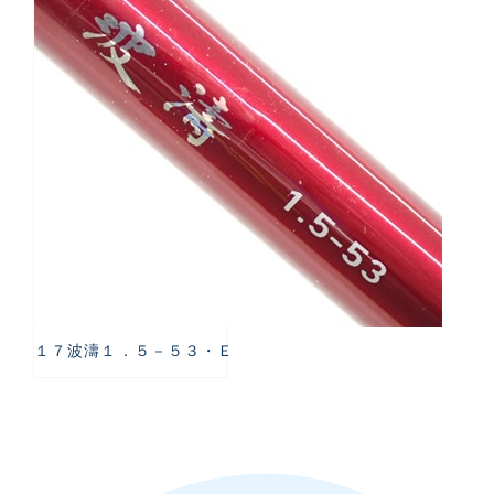
１７波濤１．５－５３・Ｅ