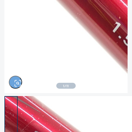
きるもの、改造品も含む
悪
イシグロ西尾店
イシグロ三河安城店
※ルアー、エギ、雑品、その他につきましては
ランク表記はございません。 状態は写真にて
ご確認ください。
イシグロ半田店
イシグロ岡崎大樹寺店
イシグロ岡崎若松店
イシグロ焼津店
イシグロ掛川店
イシグロ沼津店
1
/
11
イシグロ駿東柿田川店
イシグロ豊川店
イシグロ磐田店
イシグロ富士店