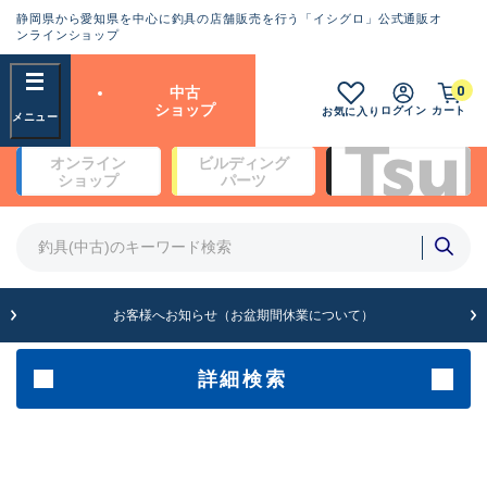
静岡県から愛知県を中心に釣具の店舗販売を行う「イシグロ」公式通販オ
ランクとは？
ンラインショップ
フリーワード
0
中古
SA
ショップ
ログイン
カート
お気に入り
新古品（メーカー問屋から仕
オンライン
ビルディング
入れた未使用品）
良
ショップ
パーツ
商品カテゴリ
※店頭展示時の置き傷が付いている
ものも含む
竿・ルアーロッド(4)
竿・ルアーロッド(64369)
リール・カスタムパーツ(35700)
A
ルアー・エギ(1811)
お客様へお知らせ（お盆期間休業について）
傷が極めて少ない極上品
その他・雑品(1063)
メーカー
詳細検索
B+
使用感や傷は少なく比較的美
店舗
品