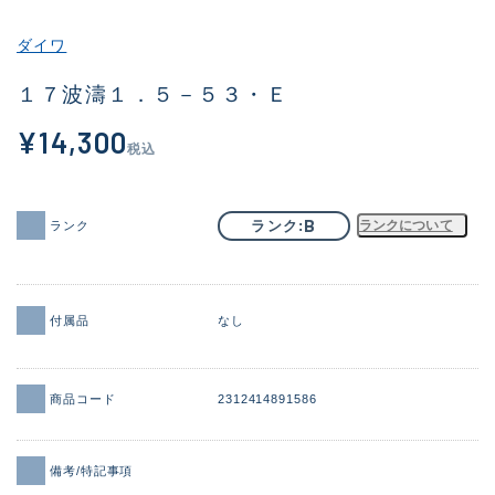
その他
ダイワ
新商品
(1956)
１７波濤１．５－５３・Ｅ
おすすめ
(164)
¥14,300
税込
値下げ品
(14301)
OH済
(936)
B
ランク
ランクについて
ランク
DCチェック済
(1337)
在庫有のみ
(21977)
付属品
なし
価格
商品コード
2312414891586
この条件で検索する
備考/特記事項