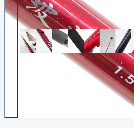
イシグロ御殿場店
イシグロ伊東店
ランク
(102400)
SA
(2953)
A
(17318)
B+
(12301)
B
(21990)
C
(38837)
C-
(5150)
D
(2205)
ランクについて