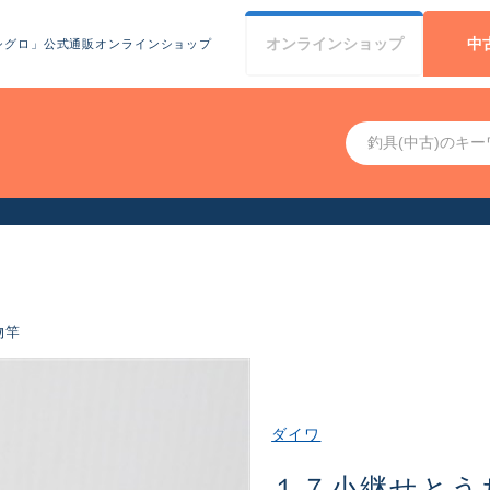
オンライン
ショップ
中
シグロ」公式通販オンラインショップ
お客様へお知らせ（お盆期間休業について）
物竿
ダイワ
１７小継せとう