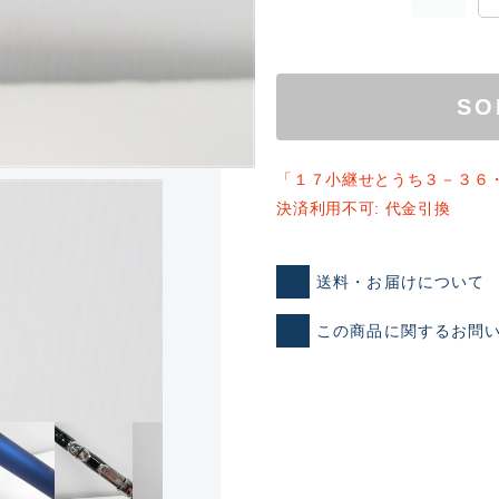
SO
「１７小継せとうち３－３６
決済利用不可: 代金引換
ランクとは？
送料・お届けについて
この商品に関するお問
新古品（メーカー問屋から
品）
SA
※店頭展示時の置き傷が付いて
傷が極めて少ない極上品
A