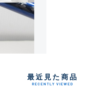
使用感や傷は少なく比較的
B+
使用感や傷はあるが全体的
B
使用感や傷のある一般的な
C
かなり使用感があり、全体
最近見た商品
C-
い品
RECENTLY VIEWED
著しく状態が悪いが使用は
D
品も含む