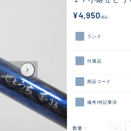
¥4,950
税込
ランク
付属品
商品コード
備考/特記事項
数量