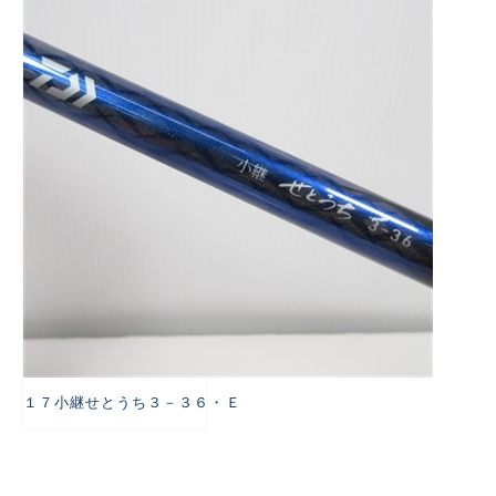
悪
１７小継せとうち３－３６・Ｅ