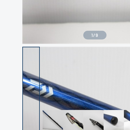
1
/
9
良