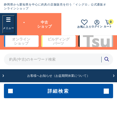
静岡県から愛知県を中心に釣具の店舗販売を行う「イシグロ」公式通販オ
ランクとは？
ンラインショップ
フリーワード
0
中古
SA
ショップ
ログイン
カート
お気に入り
新古品（メーカー問屋から仕
オンライン
ビルディング
入れた未使用品）
良
ショップ
パーツ
商品カテゴリ
※店頭展示時の置き傷が付いている
ものも含む
竿・ルアーロッド(4)
竿・ルアーロッド(64278)
リール・カスタムパーツ(35656)
A
ルアー・エギ(1811)
お客様へお知らせ（お盆期間休業について）
傷が極めて少ない極上品
その他・雑品(1063)
メーカー
詳細検索
B+
使用感や傷は少なく比較的美
店舗
品