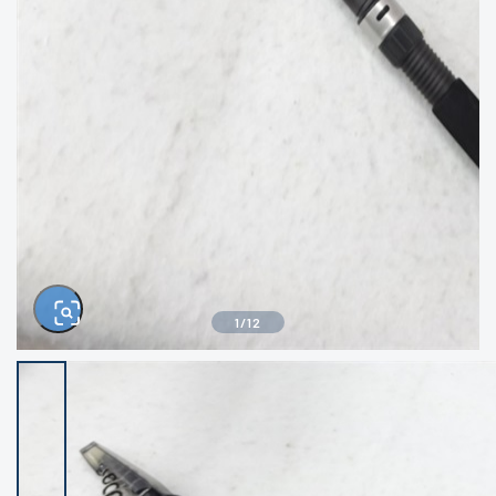
きるもの、改造品も含む
悪
イシグロ西尾店
イシグロ三河安城店
※ルアー、エギ、雑品、その他につきましては
ランク表記はございません。 状態は写真にて
ご確認ください。
イシグロ岡崎大樹寺店
イシグロ半田店
イシグロ岡崎若松店
イシグロ焼津店
イシグロ掛川店
イシグロ沼津店
1
/
12
イシグロ駿東柿田川店
イシグロ豊川店
イシグロ磐田店
イシグロ富士店