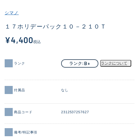
その他
シマノ
新商品
(1918)
１７ホリデーパック１０－２１０Ｔ
おすすめ
(169)
¥4,400
税込
値下げ品
(14303)
OH済
(936)
B+
ランク
ランクについて
ランク
DCチェック済
(1336)
在庫有のみ
(22038)
付属品
なし
価格
商品コード
2312537257627
この条件で検索する
備考/特記事項