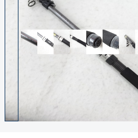
イシグロ御殿場店
イシグロ伊東店
ランク
(102265)
SA
(2950)
A
(17304)
B+
(12285)
B
(21969)
C
(38771)
C-
(5144)
D
(2197)
ランクについて