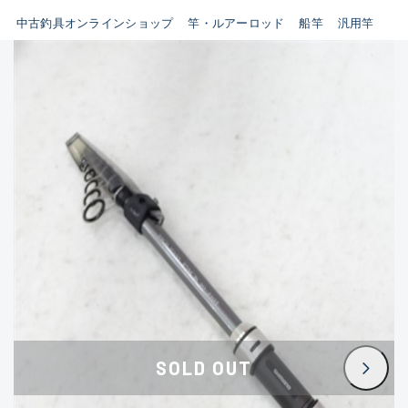
イシグロ鳴海店
中古釣具オンラインショップ
竿・ルアーロッド
船竿
汎用竿
B
イシグロフレスポ鈴鹿店
使用感や傷はあるが全体的に
イシグロ津高茶屋店
綺麗な良品
イシグロ西春店
C
イシグロ中川かの里店
使用感や傷のある一般的な中
イシグロカインズモール彦根店
古品
イシグロ静岡中吉田店
C-
イシグロ名東引山店
かなり使用感があり、全体的
イシグロ豊田店
に目立つ傷が多い品
イシグロ豊橋向山店
イシグロ岐阜店
D
SOLD OUT
イシグロ高林店
著しく状態が悪いが使用はで