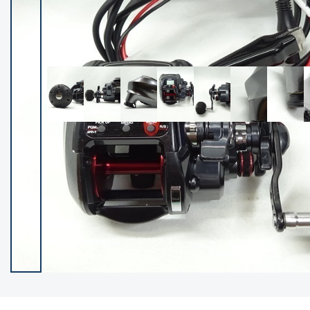
イシグロ御殿場店
イシグロ伊東店
ランク
(102436)
SA
(2957)
A
(17325)
B+
(12304)
B
(21999)
C
(38846)
C-
(5153)
D
(2206)
ランクについて