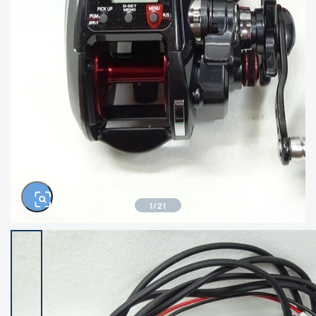
きるもの、改造品も含む
悪
イシグロ西尾店
イシグロ三河安城店
※ルアー、エギ、雑品、その他につきましては
ランク表記はございません。 状態は写真にて
ご確認ください。
イシグロ半田店
イシグロ岡崎大樹寺店
イシグロ岡崎若松店
イシグロ焼津店
イシグロ掛川店
イシグロ沼津店
1
/
21
イシグロ駿東柿田川店
イシグロ豊川店
イシグロ富士店
イシグロ磐田店