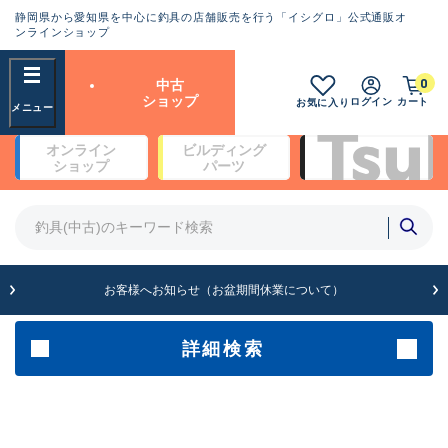
静岡県から愛知県を中心に釣具の店舗販売を行う「イシグロ」公式通販オ
ランクとは？
ンラインショップ
フリーワード
0
中古
SA
ショップ
ログイン
カート
お気に入り
新古品（メーカー問屋から仕
オンライン
ビルディング
入れた未使用品）
良
ショップ
パーツ
商品カテゴリ
※店頭展示時の置き傷が付いている
ものも含む
竿・ルアーロッド(5)
竿・ルアーロッド(64388)
リール・カスタムパーツ(35714)
A
ルアー・エギ(1812)
お客様へお知らせ（お盆期間休業について）
傷が極めて少ない極上品
その他・雑品(1064)
メーカー
詳細検索
B+
使用感や傷は少なく比較的美
店舗
品