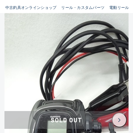
イシグロ鳴海店
中古釣具オンラインショップ
リール・カスタムパーツ
電動リール
B
イシグロフレスポ鈴鹿店
使用感や傷はあるが全体的に
イシグロ津高茶屋店
綺麗な良品
イシグロ西春店
C
イシグロカインズモール彦根店
使用感や傷のある一般的な中
イシグロ中川かの里店
古品
イシグロ静岡中吉田店
C-
イシグロ名東引山店
かなり使用感があり、全体的
イシグロ豊田店
に目立つ傷が多い品
イシグロ豊橋向山店
イシグロ岐阜店
D
SOLD OUT
イシグロ高林店
著しく状態が悪いが使用はで