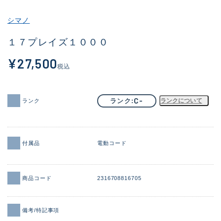
その他
シマノ
新商品
(1989)
１７プレイズ１０００
おすすめ
(164)
¥27,500
税込
値下げ品
(14300)
OH済
(938)
C-
ランク
ランクについて
ランク
DCチェック済
(1337)
在庫有のみ
(21961)
付属品
電動コード
価格
商品コード
2316708816705
この条件で検索する
備考/特記事項