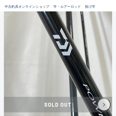
イシグロ鳴海店
中古釣具オンラインショップ
竿・ルアーロッド
投げ竿
B
イシグロフレスポ鈴鹿店
使用感や傷はあるが全体的に
イシグロ津高茶屋店
綺麗な良品
イシグロ西春店
C
イシグロカインズモール彦根店
使用感や傷のある一般的な中
イシグロ中川かの里店
古品
イシグロ静岡中吉田店
C-
イシグロ名東引山店
かなり使用感があり、全体的
イシグロ豊田店
に目立つ傷が多い品
イシグロ豊橋向山店
イシグロ岐阜店
D
SOLD OUT
イシグロ高林店
著しく状態が悪いが使用はで