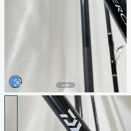
きるもの、改造品も含む
悪
イシグロ西尾店
イシグロ三河安城店
※ルアー、エギ、雑品、その他につきましては
ランク表記はございません。 状態は写真にて
ご確認ください。
イシグロ半田店
イシグロ岡崎大樹寺店
イシグロ岡崎若松店
イシグロ焼津店
イシグロ掛川店
イシグロ沼津店
1
/
26
イシグロ駿東柿田川店
イシグロ豊川店
イシグロ富士店
イシグロ磐田店