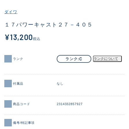
その他
ダイワ
新商品
(1979)
１７パワーキャスト２７－４０５
おすすめ
(164)
¥13,200
税込
値下げ品
(14300)
OH済
(937)
C
ランク
ランクについて
ランク
DCチェック済
(1337)
在庫有のみ
(21966)
付属品
なし
価格
商品コード
2314332857927
この条件で検索する
備考/特記事項