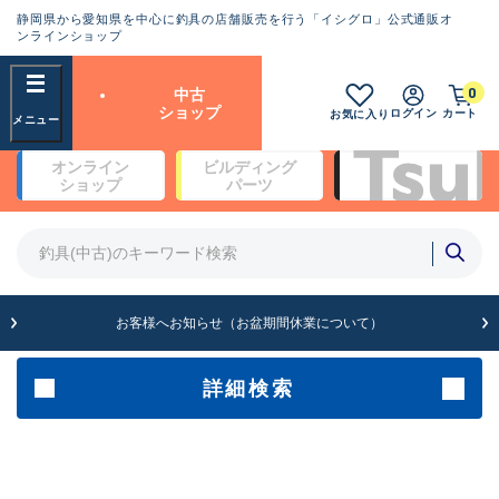
静岡県から愛知県を中心に釣具の店舗販売を行う「イシグロ」公式通販オ
ランクとは？
ンラインショップ
フリーワード
0
中古
SA
ショップ
ログイン
カート
お気に入り
新古品（メーカー問屋から仕
オンライン
ビルディング
入れた未使用品）
良
ショップ
パーツ
商品カテゴリ
※店頭展示時の置き傷が付いている
ものも含む
竿・ルアーロッド(5)
竿・ルアーロッド(64388)
リール・カスタムパーツ(35703)
A
ルアー・エギ(1811)
お客様へお知らせ（お盆期間休業について）
傷が極めて少ない極上品
その他・雑品(1063)
メーカー
詳細検索
B+
使用感や傷は少なく比較的美
店舗
品