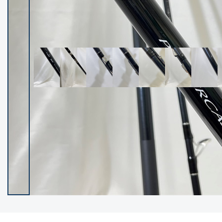
イシグロ御殿場店
イシグロ伊東店
ランク
(102423)
SA
(2957)
A
(17321)
B+
(12303)
B
(21995)
C
(38844)
C-
(5151)
D
(2206)
ランクについて