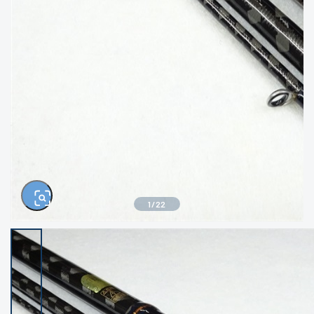
きるもの、改造品も含む
悪
イシグロ西尾店
イシグロ三河安城店
※ルアー、エギ、雑品、その他につきましては
ランク表記はございません。 状態は写真にて
ご確認ください。
イシグロ半田店
イシグロ岡崎大樹寺店
イシグロ岡崎若松店
イシグロ焼津店
イシグロ掛川店
イシグロ沼津店
1
/
22
イシグロ駿東柿田川店
イシグロ磐田店
イシグロ豊川店
イシグロ富士店