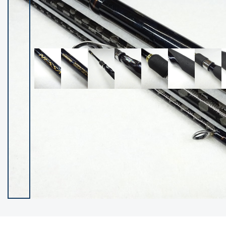
イシグロ御殿場店
イシグロ伊東店
ランク
(102400)
SA
(2953)
A
(17318)
B+
(12301)
B
(21990)
C
(38837)
C-
(5150)
D
(2205)
ランクについて