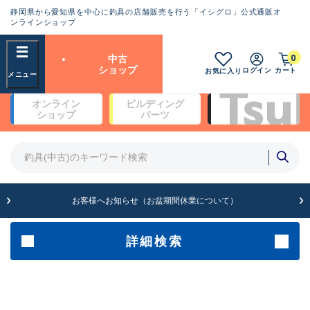
静岡県から愛知県を中心に釣具の店舗販売を行う「イシグロ」公式通販オ
ランクとは？
ンラインショップ
フリーワード
0
中古
SA
ショップ
ログイン
カート
お気に入り
新古品（メーカー問屋から仕
オンライン
ビルディング
入れた未使用品）
良
ショップ
パーツ
商品カテゴリ
※店頭展示時の置き傷が付いている
ものも含む
竿・ルアーロッド(4)
竿・ルアーロッド(64369)
リール・カスタムパーツ(35700)
A
ルアー・エギ(1811)
お客様へお知らせ（お盆期間休業について）
傷が極めて少ない極上品
その他・雑品(1063)
メーカー
詳細検索
B+
使用感や傷は少なく比較的美
店舗
品