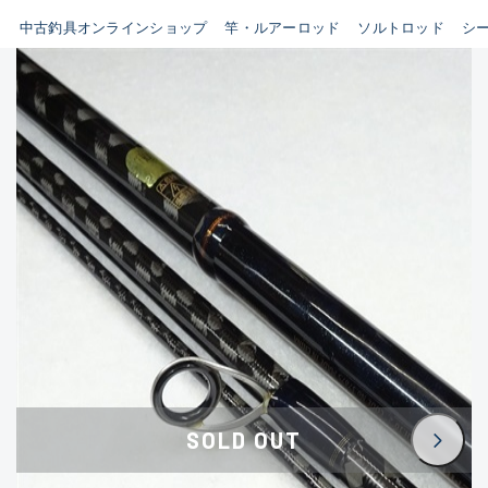
イシグロ鳴海店
中古釣具オンラインショップ
竿・ルアーロッド
ソルトロッド
シ
B
イシグロフレスポ鈴鹿店
使用感や傷はあるが全体的に
イシグロ津高茶屋店
綺麗な良品
イシグロ西春店
C
イシグロ中川かの里店
使用感や傷のある一般的な中
イシグロカインズモール彦根店
古品
イシグロ静岡中吉田店
C-
イシグロ名東引山店
かなり使用感があり、全体的
イシグロ豊田店
に目立つ傷が多い品
イシグロ豊橋向山店
イシグロ岐阜店
D
SOLD OUT
イシグロ高林店
著しく状態が悪いが使用はで