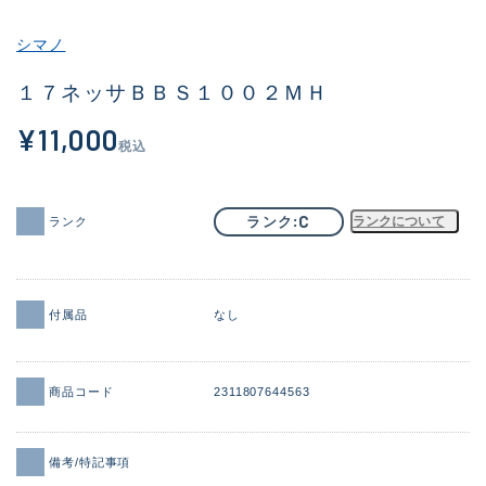
その他
シマノ
新商品
(1956)
１７ネッサＢＢＳ１００２ＭＨ
おすすめ
(164)
¥11,000
税込
値下げ品
(14301)
OH済
(936)
C
ランク
ランクについて
ランク
DCチェック済
(1337)
在庫有のみ
(21991)
付属品
なし
価格
商品コード
2311807644563
この条件で検索する
備考/特記事項