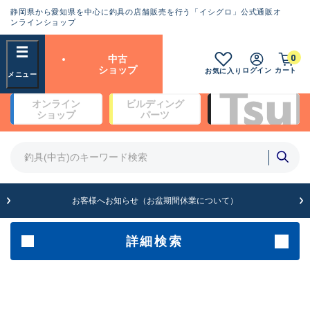
静岡県から愛知県を中心に釣具の店舗販売を行う「イシグロ」公式通販オ
ランクとは？
ンラインショップ
フリーワード
0
中古
SA
ショップ
ログイン
カート
お気に入り
新古品（メーカー問屋から仕
オンライン
ビルディング
入れた未使用品）
良
ショップ
パーツ
商品カテゴリ
※店頭展示時の置き傷が付いている
ものも含む
竿・ルアーロッド(4)
竿・ルアーロッド(64354)
リール・カスタムパーツ(35698)
A
ルアー・エギ(1811)
お客様へお知らせ（お盆期間休業について）
傷が極めて少ない極上品
その他・雑品(1063)
メーカー
詳細検索
B+
使用感や傷は少なく比較的美
店舗
品