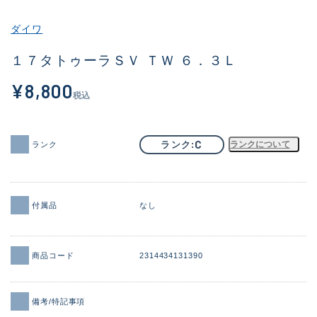
その他
ダイワ
新商品
(2040)
１７タトゥーラＳＶ ＴＷ ６．３Ｌ
おすすめ
(183)
¥8,800
税込
値下げ品
(14301)
OH済
(936)
C
ランク
ランクについて
ランク
DCチェック済
(1337)
在庫有のみ
(22011)
付属品
なし
価格
商品コード
2314434131390
この条件で検索する
備考/特記事項