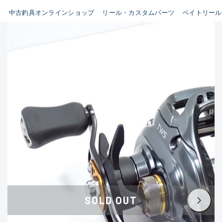
イシグロ鳴海店
中古釣具オンラインショップ
リール・カスタムパーツ
ベイトリール
B
イシグロフレスポ鈴鹿店
使用感や傷はあるが全体的に
イシグロ津高茶屋店
綺麗な良品
イシグロ西春店
C
イシグロカインズモール彦根店
使用感や傷のある一般的な中
イシグロ中川かの里店
古品
イシグロ静岡中吉田店
C-
イシグロ名東引山店
かなり使用感があり、全体的
イシグロ豊田店
に目立つ傷が多い品
イシグロ豊橋向山店
イシグロ岐阜店
D
SOLD OUT
イシグロ高林店
著しく状態が悪いが使用はで