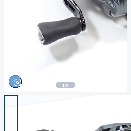
きるもの、改造品も含む
悪
イシグロ西尾店
イシグロ三河安城店
※ルアー、エギ、雑品、その他につきましては
ランク表記はございません。 状態は写真にて
ご確認ください。
イシグロ半田店
イシグロ岡崎大樹寺店
イシグロ岡崎若松店
イシグロ焼津店
イシグロ掛川店
イシグロ沼津店
1
/
8
イシグロ駿東柿田川店
イシグロ豊川店
イシグロ磐田店
イシグロ富士店