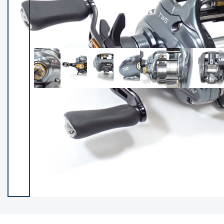
イシグロ御殿場店
イシグロ伊東店
ランク
(102383)
SA
(2953)
A
(17316)
B+
(12297)
B
(21988)
C
(38830)
C-
(5149)
D
(2204)
ランクについて