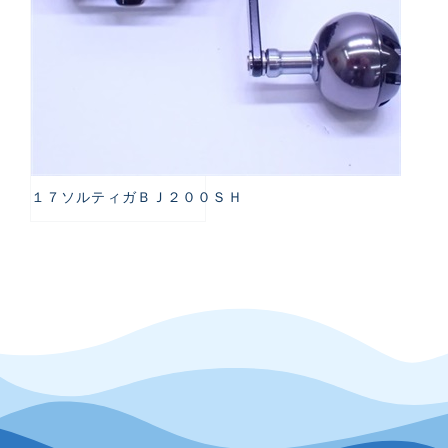
１７ソルティガＢＪ２００ＳＨ