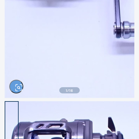
きるもの、改造品も含む
悪
イシグロ西尾店
イシグロ三河安城店
※ルアー、エギ、雑品、その他につきましては
ランク表記はございません。 状態は写真にて
ご確認ください。
イシグロ半田店
イシグロ岡崎若松店
イシグロ岡崎大樹寺店
イシグロ焼津店
イシグロ掛川店
イシグロ沼津店
1
/
16
イシグロ駿東柿田川店
イシグロ豊川店
イシグロ磐田店
イシグロ富士店