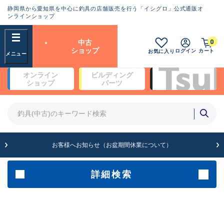
静岡県から愛知県を中心に釣具の店舗販売を行う「イシグロ」公式通販オ
ランクとは？
ンラインショップ
フリーワード
0
中古
SA
ショップ
ログイン
カート
お気に入り
新古品（メーカー問屋から仕
オンライン
ビルディング
入れた未使用品）
良
ショップ
パーツ
商品カテゴリ
※店頭展示時の置き傷が付いている
ものも含む
竿・ルアーロッド(5)
竿・ルアーロッド(64512)
リール・カスタムパーツ(35801)
A
ルアー・エギ(1816)
お客様へお知らせ（お盆期間休業について）
傷が極めて少ない極上品
その他・雑品(1073)
メーカー
詳細検索
B+
使用感や傷は少なく比較的美
店舗
品