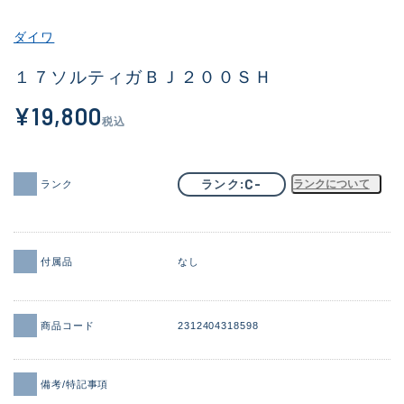
その他
ダイワ
新商品
(2120)
１７ソルティガＢＪ２００ＳＨ
おすすめ
(191)
¥19,800
税込
値下げ品
(14298)
OH済
(945)
C-
ランク
ランクについて
ランク
DCチェック済
(1340)
在庫有のみ
(21937)
付属品
なし
価格
商品コード
2312404318598
この条件で検索する
備考/特記事項