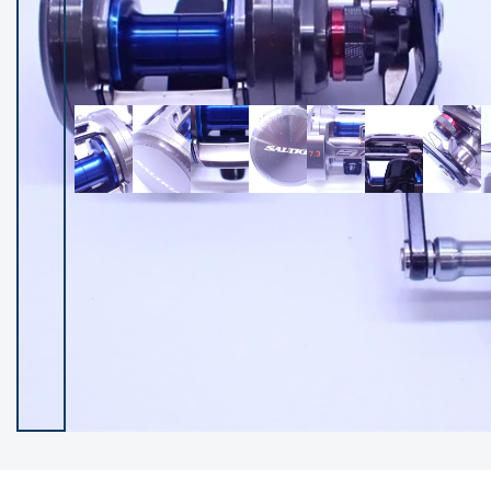
イシグロ御殿場店
イシグロ伊東店
ランク
(102660)
SA
(2967)
A
(17362)
B+
(12344)
B
(22039)
C
(38912)
C-
(5172)
D
(2212)
ランクについて