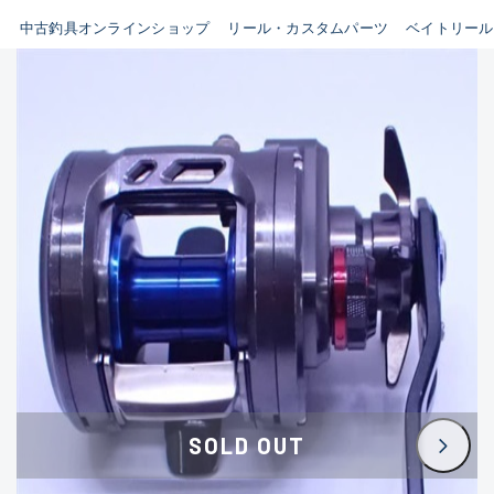
イシグロ鳴海店
中古釣具オンラインショップ
リール・カスタムパーツ
ベイトリール
B
イシグロフレスポ鈴鹿店
使用感や傷はあるが全体的に
イシグロ津高茶屋店
綺麗な良品
イシグロ西春店
C
イシグロ中川かの里店
使用感や傷のある一般的な中
イシグロカインズモール彦根店
古品
イシグロ静岡中吉田店
C-
イシグロ名東引山店
かなり使用感があり、全体的
イシグロ豊田店
に目立つ傷が多い品
イシグロ豊橋向山店
イシグロ岐阜店
D
SOLD OUT
イシグロ高林店
著しく状態が悪いが使用はで