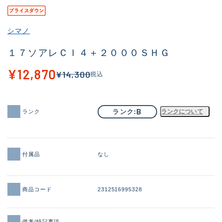
その他
シマノ
新商品
(1886)
１７ソアレＣＩ４＋２０００ＳＨＧ
おすすめ
(156)
¥12,870
¥14,300
税込
値下げ品
(14303)
OH済
(936)
B
ランク
ランクについて
ランク
DCチェック済
(1336)
在庫有のみ
(22078)
価格
付属品
なし
商品コード
2312516995328
この条件で検索する
備考/特記事項