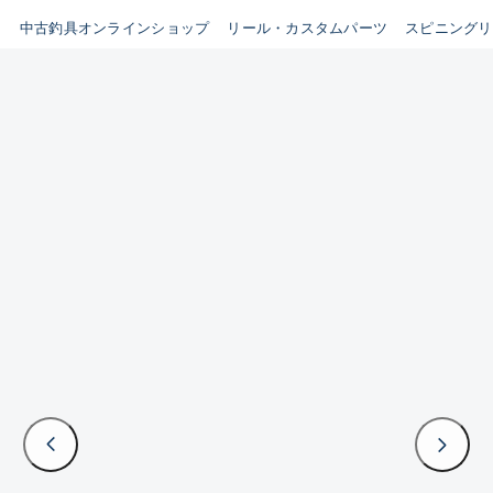
イシグロ鳴海店
中古釣具オンラインショップ
リール・カスタムパーツ
スピニングリ
B
イシグロフレスポ鈴鹿店
使用感や傷はあるが全体的に
イシグロ津高茶屋店
綺麗な良品
イシグロ西春店
C
イシグロカインズモール彦根店
使用感や傷のある一般的な中
イシグロ中川かの里店
古品
イシグロ静岡中吉田店
C-
イシグロ名東引山店
かなり使用感があり、全体的
イシグロ豊田店
に目立つ傷が多い品
イシグロ豊橋向山店
イシグロ岐阜店
D
イシグロ高林店
著しく状態が悪いが使用はで