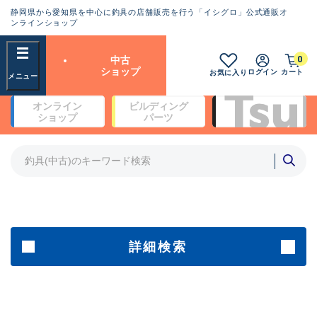
静岡県から愛知県を中心に釣具の店舗販売を行う「イシグロ」公式通販オ
ランクとは？
ンラインショップ
フリーワード
0
中古
SA
ショップ
ログイン
カート
お気に入り
新古品（メーカー問屋から仕
オンライン
ビルディング
入れた未使用品）
良
ショップ
パーツ
商品カテゴリ
※店頭展示時の置き傷が付いている
ものも含む
竿・ルアーロッド(4)
竿・ルアーロッド(64262)
リール・カスタムパーツ(35650)
A
ルアー・エギ(1807)
傷が極めて少ない極上品
その他・雑品(1061)
メーカー
詳細検索
B+
使用感や傷は少なく比較的美
店舗
品