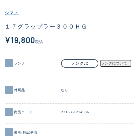
その他
シマノ
新商品
(1984)
１７グラップラー３００ＨＧ
おすすめ
(164)
¥19,800
税込
値下げ品
(14300)
OH済
(937)
C
ランク
ランクについて
ランク
DCチェック済
(1337)
在庫有のみ
(21962)
付属品
なし
価格
商品コード
2315351214586
この条件で検索する
備考/特記事項