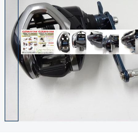
イシグロ御殿場店
イシグロ伊東店
ランク
(102428)
SA
(2957)
A
(17324)
B+
(12303)
B
(21995)
C
(38844)
C-
(5153)
D
(2206)
ランクについて