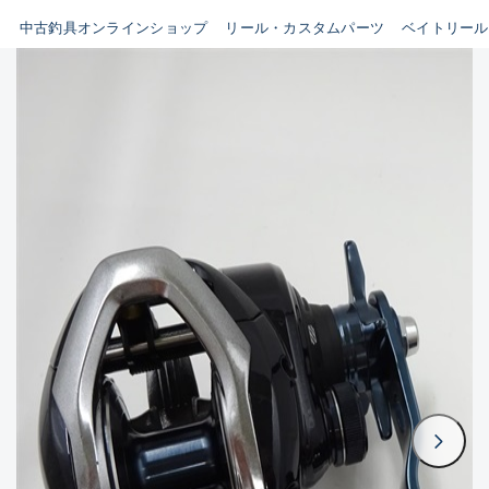
イシグロ鳴海店
中古釣具オンラインショップ
リール・カスタムパーツ
ベイトリール
B
イシグロフレスポ鈴鹿店
使用感や傷はあるが全体的に
イシグロ津高茶屋店
綺麗な良品
イシグロ西春店
C
イシグロカインズモール彦根店
使用感や傷のある一般的な中
イシグロ中川かの里店
古品
イシグロ静岡中吉田店
C-
イシグロ名東引山店
かなり使用感があり、全体的
イシグロ豊田店
に目立つ傷が多い品
イシグロ豊橋向山店
イシグロ岐阜店
D
イシグロ高林店
著しく状態が悪いが使用はで