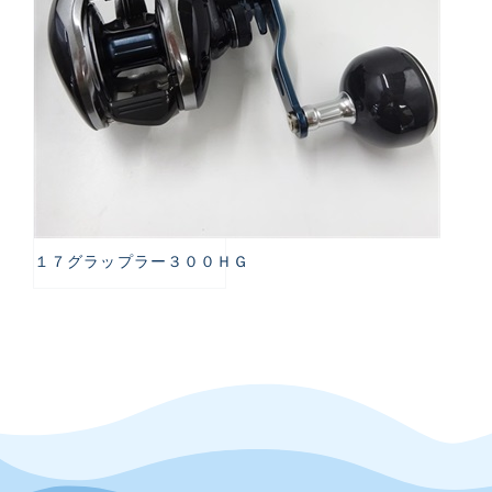
１７グラップラー３００ＨＧ