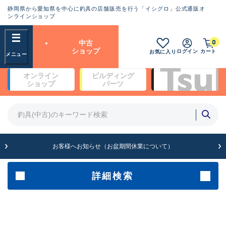
静岡県から愛知県を中心に釣具の店舗販売を行う「イシグロ」公式通販オ
ランクとは？
ンラインショップ
フリーワード
0
中古
SA
ショップ
ログイン
カート
お気に入り
新古品（メーカー問屋から仕
オンライン
ビルディング
入れた未使用品）
良
ショップ
パーツ
商品カテゴリ
※店頭展示時の置き傷が付いている
ものも含む
竿・ルアーロッド(5)
竿・ルアーロッド(64388)
リール・カスタムパーツ(35706)
A
ルアー・エギ(1812)
お客様へお知らせ（お盆期間休業について）
傷が極めて少ない極上品
その他・雑品(1064)
メーカー
詳細検索
B+
使用感や傷は少なく比較的美
店舗
品