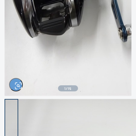
きるもの、改造品も含む
悪
イシグロ西尾店
イシグロ三河安城店
※ルアー、エギ、雑品、その他につきましては
ランク表記はございません。 状態は写真にて
ご確認ください。
イシグロ半田店
イシグロ岡崎大樹寺店
イシグロ岡崎若松店
イシグロ焼津店
イシグロ掛川店
イシグロ沼津店
1
/
15
イシグロ駿東柿田川店
イシグロ豊川店
イシグロ富士店
イシグロ磐田店