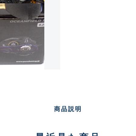
傷が極めて少ない極上品
A
使用感や傷は少なく比較的
B+
使用感や傷はあるが全体的
B
使用感や傷のある一般的な
C
商品説明
かなり使用感があり、全体
C-
い品