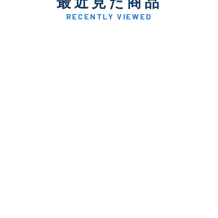
最近見た商品
著しく状態が悪いが使用は
D
品も含む
RECENTLY VIEWED
※ルアー、エギ、雑品、その他につきましてはランク表記はござ
確認ください。