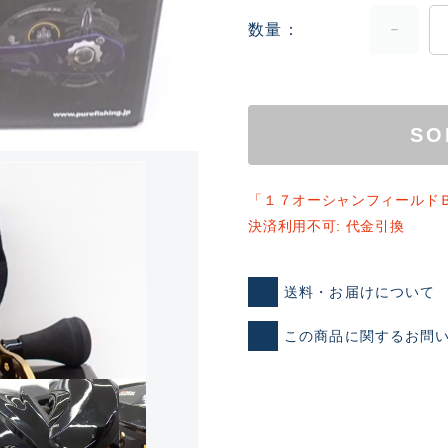
数量
SO
「１７オーシャンフィールド
決済利用不可: 代金引換
ランクとは？
送料・お届けについて
この商品に関するお問
新古品（メーカー問屋から
品）
SA
※店頭展示時の置き傷が付いて