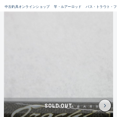
イシグロ鳴海店
中古釣具オンラインショップ
竿・ルアーロッド
バス・トラウト・フ
B
イシグロフレスポ鈴鹿店
使用感や傷はあるが全体的に
イシグロ津高茶屋店
綺麗な良品
イシグロ西春店
C
イシグロ中川かの里店
使用感や傷のある一般的な中
イシグロカインズモール彦根店
古品
イシグロ静岡中吉田店
C-
イシグロ名東引山店
かなり使用感があり、全体的
イシグロ豊田店
に目立つ傷が多い品
イシグロ豊橋向山店
イシグロ岐阜店
D
SOLD OUT
イシグロ高林店
著しく状態が悪いが使用はで