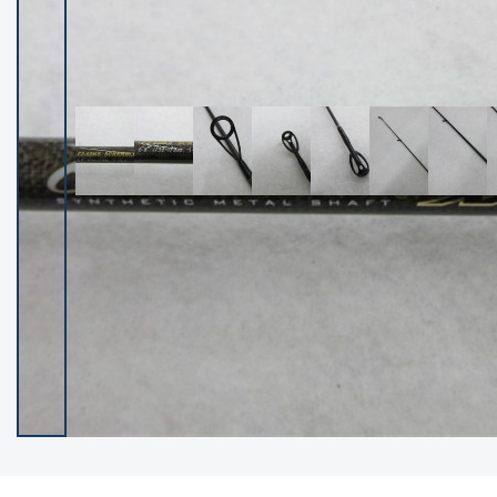
イシグロ御殿場店
イシグロ伊東店
ランク
(102538)
SA
(2966)
A
(17341)
B+
(12322)
B
(22013)
C
(38877)
C-
(5167)
D
(2205)
ランクについて