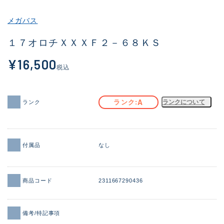
その他
メガバス
新商品
(2101)
１７オロチＸＸＸＦ２－６８ＫＳ
おすすめ
(177)
¥16,500
税込
値下げ品
(14299)
OH済
(943)
A
ランク
ランクについて
ランク
DCチェック済
(1339)
在庫有のみ
(21938)
付属品
なし
価格
商品コード
2311667290436
この条件で検索する
備考/特記事項