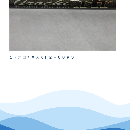
１７オロチＸＸＸＦ２－６８ＫＳ