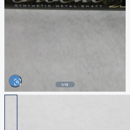
きるもの、改造品も含む
悪
イシグロ西尾店
イシグロ三河安城店
※ルアー、エギ、雑品、その他につきましては
ランク表記はございません。 状態は写真にて
ご確認ください。
イシグロ半田店
イシグロ岡崎若松店
イシグロ岡崎大樹寺店
イシグロ焼津店
イシグロ掛川店
イシグロ沼津店
1
/
15
イシグロ駿東柿田川店
イシグロ豊川店
イシグロ磐田店
イシグロ富士店