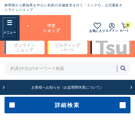
静岡県から愛知県を中心に釣具の店舗販売を行う「イシグロ」公式通販オ
ランクとは？
ンラインショップ
フリーワード
0
中古
SA
ショップ
ログイン
カート
お気に入り
新古品（メーカー問屋から仕
オンライン
ビルディング
入れた未使用品）
良
ショップ
パーツ
商品カテゴリ
※店頭展示時の置き傷が付いている
ものも含む
竿・ルアーロッド(5)
竿・ルアーロッド(64430)
リール・カスタムパーツ(35772)
A
ルアー・エギ(1812)
お客様へお知らせ（お盆期間休業について）
傷が極めて少ない極上品
その他・雑品(1066)
メーカー
詳細検索
B+
使用感や傷は少なく比較的美
店舗
品