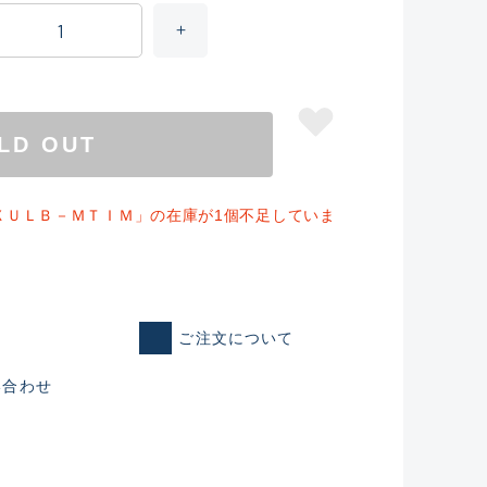
LD OUT
ＸＵＬＢ－ＭＴＩＭ」の在庫が1個不足していま
仕入れた未使用
ご注文について
い合わせ
いるものも含む