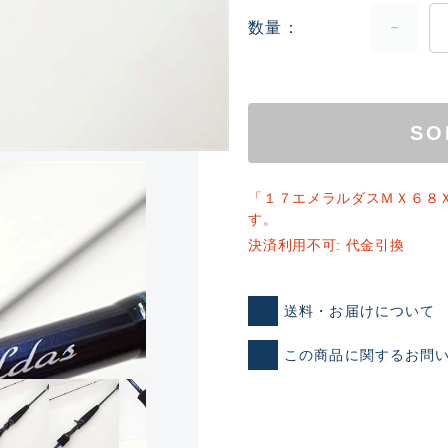
数量
SO
「１７エメラルダスＭＸ６８
ランクとは？
す。
決済利用不可: 代金引換
新古品（メーカー問屋から
送料・お届けについて
品）
SA
この商品に関するお問
※店頭展示時の置き傷が付いて
傷が極めて少ない極上品
A