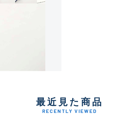
使用感や傷は少なく比較的
B+
使用感や傷はあるが全体的
B
使用感や傷のある一般的な
C
かなり使用感があり、全体
最近見た商品
C-
い品
RECENTLY VIEWED
著しく状態が悪いが使用は
D
品も含む