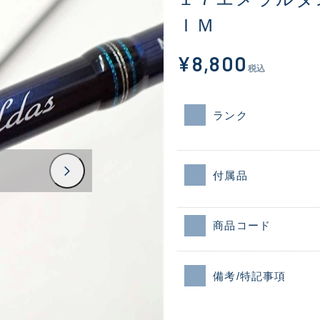
ＩＭ
¥8,800
税込
ランク
付属品
商品コード
備考/特記事項