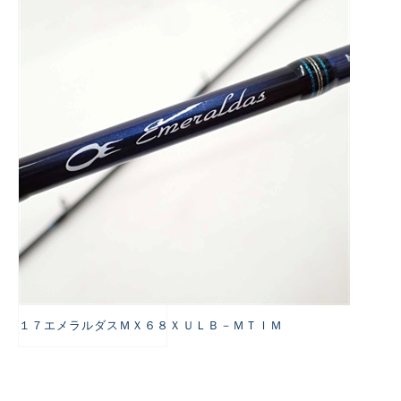
悪
１７エメラルダスＭＸ６８ＸＵＬＢ－ＭＴＩＭ