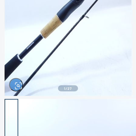
きるもの、改造品も含む
悪
イシグロ西尾店
イシグロ三河安城店
※ルアー、エギ、雑品、その他につきましては
ランク表記はございません。 状態は写真にて
ご確認ください。
イシグロ半田店
イシグロ岡崎若松店
イシグロ岡崎大樹寺店
イシグロ焼津店
イシグロ掛川店
イシグロ沼津店
1
/
27
イシグロ駿東柿田川店
イシグロ豊川店
イシグロ磐田店
イシグロ富士店