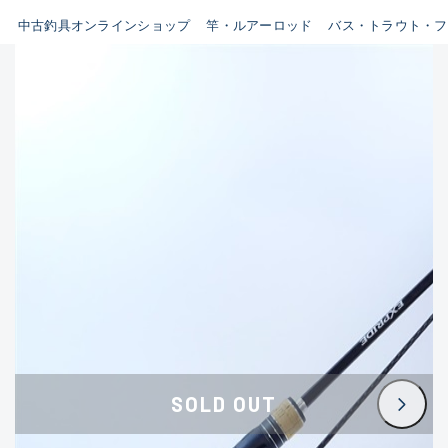
イシグロ鳴海店
中古釣具オンラインショップ
竿・ルアーロッド
バス・トラウト・フ
B
イシグロフレスポ鈴鹿店
使用感や傷はあるが全体的に
イシグロ津高茶屋店
綺麗な良品
イシグロ西春店
C
イシグロカインズモール彦根店
使用感や傷のある一般的な中
イシグロ中川かの里店
古品
イシグロ静岡中吉田店
C-
イシグロ名東引山店
かなり使用感があり、全体的
イシグロ豊田店
に目立つ傷が多い品
イシグロ豊橋向山店
イシグロ岐阜店
D
SOLD OUT
イシグロ高林店
著しく状態が悪いが使用はで