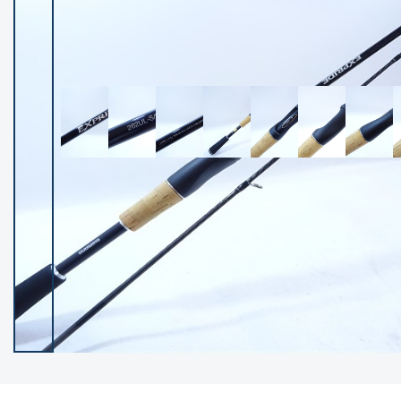
イシグロ御殿場店
イシグロ伊東店
ランク
(102530)
SA
(2966)
A
(17340)
B+
(12322)
B
(22008)
C
(38875)
C-
(5167)
D
(2205)
ランクについて