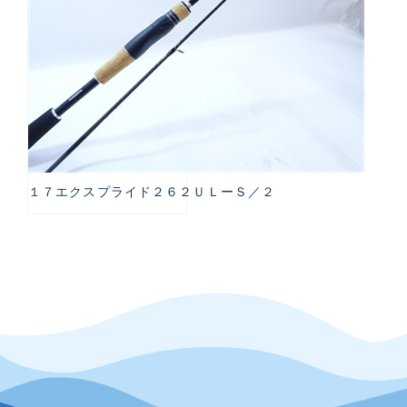
１７エクスプライド２６２ＵＬーＳ／２