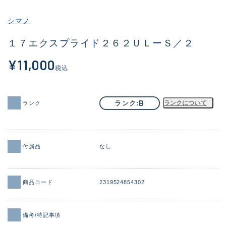
その他
シマノ
新商品
(2091)
１７エクスプライド２６２ＵＬーＳ／２
おすすめ
(177)
¥11,000
税込
値下げ品
(14299)
OH済
(943)
B
ランク
ランクについて
ランク
DCチェック済
(1339)
在庫有のみ
(21967)
付属品
なし
価格
商品コード
2319524854302
この条件で検索する
備考/特記事項