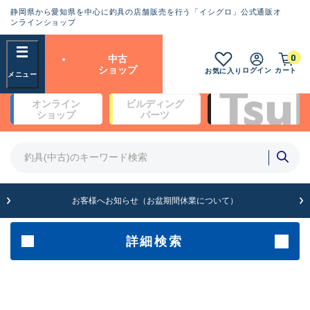
静岡県から愛知県を中心に釣具の店舗販売を行う「イシグロ」公式通販オ
ランクとは？
ンラインショップ
フリーワード
0
中古
SA
ショップ
ログイン
カート
お気に入り
新古品（メーカー問屋から仕
オンライン
ビルディング
入れた未使用品）
良
ショップ
パーツ
商品カテゴリ
※店頭展示時の置き傷が付いている
ものも含む
竿・ルアーロッド(5)
竿・ルアーロッド(64426)
リール・カスタムパーツ(35768)
A
ルアー・エギ(1812)
お客様へお知らせ（お盆期間休業について）
傷が極めて少ない極上品
その他・雑品(1066)
メーカー
詳細検索
B+
使用感や傷は少なく比較的美
店舗
品