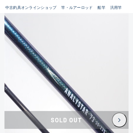
イシグロ鳴海店
中古釣具オンラインショップ
竿・ルアーロッド
船竿
汎用竿
B
イシグロフレスポ鈴鹿店
使用感や傷はあるが全体的に
イシグロ津高茶屋店
綺麗な良品
イシグロ西春店
C
イシグロ中川かの里店
使用感や傷のある一般的な中
イシグロカインズモール彦根店
古品
イシグロ静岡中吉田店
C-
イシグロ名東引山店
かなり使用感があり、全体的
イシグロ豊田店
に目立つ傷が多い品
イシグロ豊橋向山店
イシグロ岐阜店
D
SOLD OUT
イシグロ高林店
著しく状態が悪いが使用はで