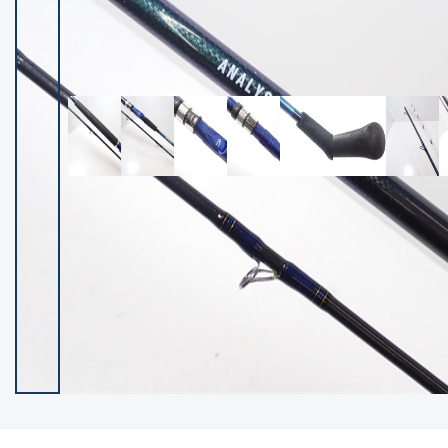
イシグロ御殿場店
イシグロ伊東店
ランク
(102143)
SA
(2946)
A
(17279)
B+
(12270)
B
(21946)
C
(38735)
C-
(5135)
D
(2193)
ランクについて