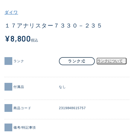
その他
ダイワ
新商品
(1874)
１７アナリスター７３３０－２３５
おすすめ
(161)
¥8,800
税込
値下げ品
(14304)
OH済
(935)
C
ランク
ランクについて
ランク
DCチェック済
(1331)
在庫有のみ
(22088)
付属品
なし
価格
商品コード
2319848615757
この条件で検索する
備考/特記事項