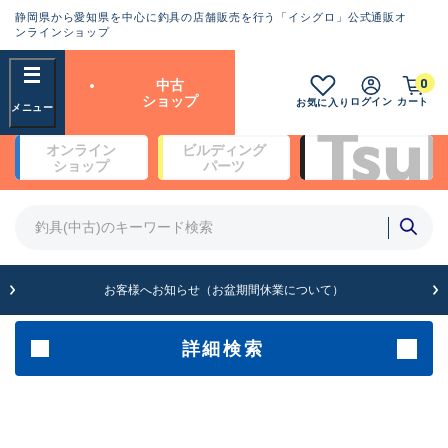
静岡県から愛知県を中心に釣具の店舗販売を行う「イシグロ」公式通販オ
ランクとは？
ンラインショップ
フリーワード
0
中古
SA
ショップ
ログイン
カート
お気に入り
新古品（メーカー問屋から仕
オンライン
ビルディング
入れた未使用品）
良
ショップ
パーツ
商品カテゴリ
※店頭展示時の置き傷が付いている
ものも含む
竿・ルアーロッド(4)
竿・ルアーロッド(64203)
リール・カスタムパーツ(35615)
A
ルアー・エギ(1807)
お客様へお知らせ（お盆期間休業について）
傷が極めて少ない極上品
その他・雑品(1061)
メーカー
詳細検索
B+
使用感や傷は少なく比較的美
店舗
品