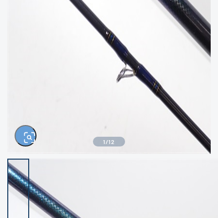
きるもの、改造品も含む
悪
イシグロ西尾店
イシグロ三河安城店
※ルアー、エギ、雑品、その他につきましては
ランク表記はございません。 状態は写真にて
ご確認ください。
イシグロ岡崎大樹寺店
イシグロ半田店
イシグロ岡崎若松店
イシグロ焼津店
イシグロ掛川店
イシグロ沼津店
1
/
12
イシグロ駿東柿田川店
イシグロ豊川店
イシグロ磐田店
イシグロ富士店