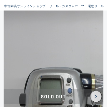
イシグロ鳴海店
中古釣具オンラインショップ
リール・カスタムパーツ
電動リール
B
イシグロフレスポ鈴鹿店
使用感や傷はあるが全体的に
イシグロ津高茶屋店
綺麗な良品
イシグロ西春店
C
イシグロ中川かの里店
使用感や傷のある一般的な中
イシグロカインズモール彦根店
古品
イシグロ静岡中吉田店
C-
イシグロ名東引山店
かなり使用感があり、全体的
イシグロ豊田店
に目立つ傷が多い品
イシグロ豊橋向山店
イシグロ岐阜店
D
SOLD OUT
イシグロ高林店
著しく状態が悪いが使用はで