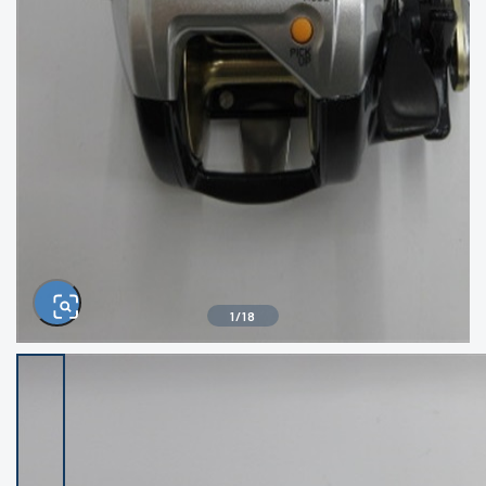
きるもの、改造品も含む
悪
イシグロ西尾店
イシグロ三河安城店
※ルアー、エギ、雑品、その他につきましては
ランク表記はございません。 状態は写真にて
ご確認ください。
イシグロ半田店
イシグロ岡崎大樹寺店
イシグロ岡崎若松店
イシグロ焼津店
イシグロ掛川店
イシグロ沼津店
1
/
18
イシグロ駿東柿田川店
イシグロ磐田店
イシグロ豊川店
イシグロ富士店