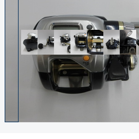
イシグロ御殿場店
イシグロ伊東店
ランク
(102400)
SA
(2953)
A
(17318)
B+
(12301)
B
(21990)
C
(38837)
C-
(5150)
D
(2205)
ランクについて