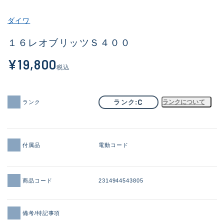
その他
ダイワ
新商品
(1956)
１６レオブリッツＳ４００
おすすめ
(164)
¥19,800
税込
値下げ品
(14301)
OH済
(936)
C
ランク
ランクについて
ランク
DCチェック済
(1337)
在庫有のみ
(21993)
付属品
電動コード
価格
商品コード
2314944543805
この条件で検索する
備考/特記事項