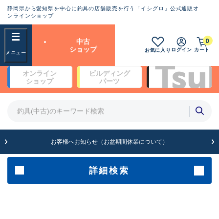
静岡県から愛知県を中心に釣具の店舗販売を行う「イシグロ」公式通販オ
ランクとは？
ンラインショップ
フリーワード
0
中古
SA
ショップ
ログイン
カート
お気に入り
新古品（メーカー問屋から仕
オンライン
ビルディング
入れた未使用品）
良
ショップ
パーツ
商品カテゴリ
※店頭展示時の置き傷が付いている
ものも含む
竿・ルアーロッド(4)
竿・ルアーロッド(64369)
リール・カスタムパーツ(35700)
A
ルアー・エギ(1811)
お客様へお知らせ（お盆期間休業について）
傷が極めて少ない極上品
その他・雑品(1063)
メーカー
詳細検索
B+
使用感や傷は少なく比較的美
店舗
品