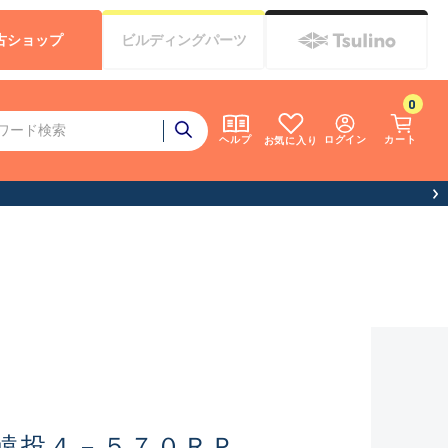
古
ショップ
ビルディング
パーツ
0
ログイン
カート
ヘルプ
お気に入り
遠投４－５７０ＲＰ