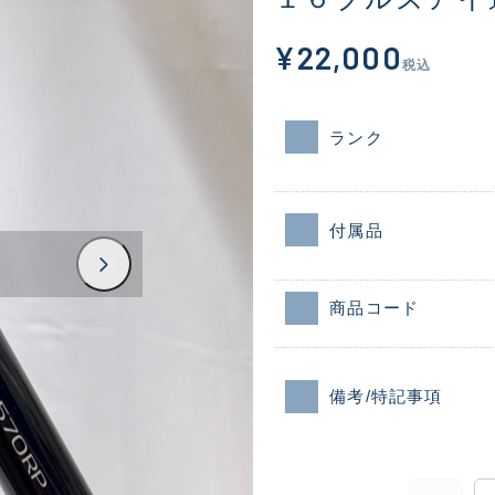
¥22,000
税込
ランク
付属品
商品コード
備考/特記事項