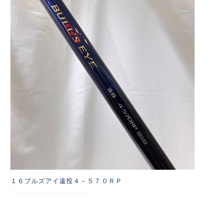
悪
１６ブルズアイ遠投４－５７０ＲＰ