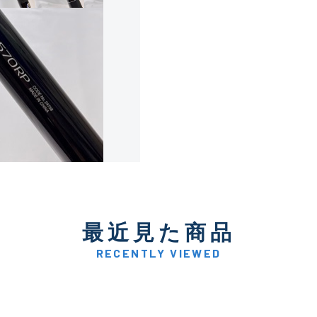
使用感や傷は少なく比較的
B+
使用感や傷はあるが全体的
B
使用感や傷のある一般的な
C
かなり使用感があり、全体
最近見た商品
C-
い品
RECENTLY VIEWED
著しく状態が悪いが使用は
D
品も含む