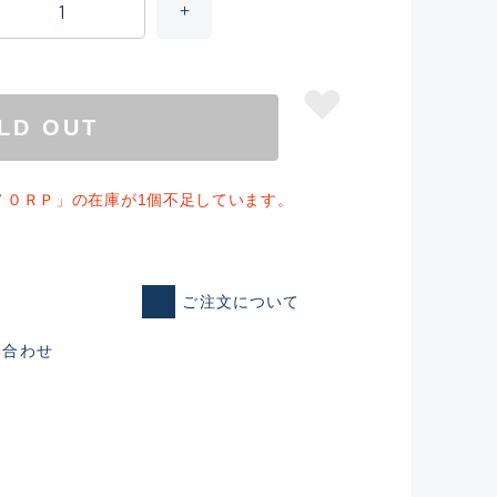
LD OUT
７０ＲＰ」の在庫が1個不足しています。
ご注文について
仕入れた未使用
い合わせ
いるものも含む