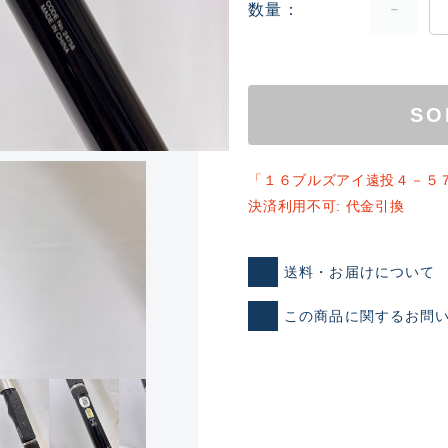
数量
SO
「１６ブルズアイ遠投４－５
決済利用不可: 代金引換
ランクとは？
送料・お届けについて
新古品（メーカー問屋から
この商品に関するお問
品）
SA
※店頭展示時の置き傷が付いて
傷が極めて少ない極上品
A