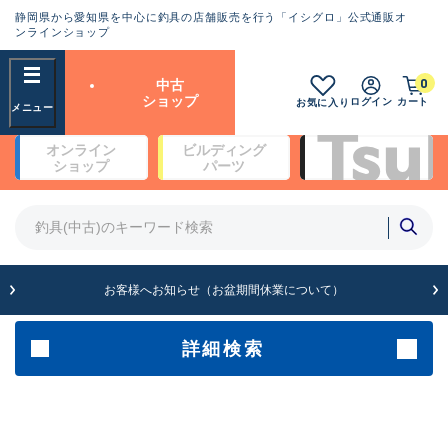
静岡県から愛知県を中心に釣具の店舗販売を行う「イシグロ」公式通販オ
ランクとは？
ンラインショップ
フリーワード
0
中古
SA
ショップ
ログイン
カート
お気に入り
新古品（メーカー問屋から仕
オンライン
ビルディング
入れた未使用品）
良
ショップ
パーツ
商品カテゴリ
※店頭展示時の置き傷が付いている
ものも含む
竿・ルアーロッド(4)
竿・ルアーロッド(64341)
リール・カスタムパーツ(35694)
A
ルアー・エギ(1811)
お客様へお知らせ（お盆期間休業について）
傷が極めて少ない極上品
その他・雑品(1063)
メーカー
詳細検索
B+
使用感や傷は少なく比較的美
店舗
品