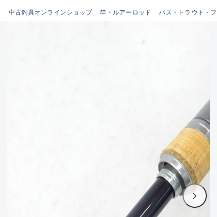
イシグロ鳴海店
中古釣具オンラインショップ
竿・ルアーロッド
バス・トラウト・フ
B
イシグロフレスポ鈴鹿店
使用感や傷はあるが全体的に
イシグロ津高茶屋店
綺麗な良品
イシグロ西春店
C
イシグロカインズモール彦根店
使用感や傷のある一般的な中
イシグロ中川かの里店
古品
イシグロ静岡中吉田店
C-
イシグロ名東引山店
かなり使用感があり、全体的
イシグロ豊田店
に目立つ傷が多い品
イシグロ豊橋向山店
イシグロ岐阜店
D
イシグロ高林店
著しく状態が悪いが使用はで