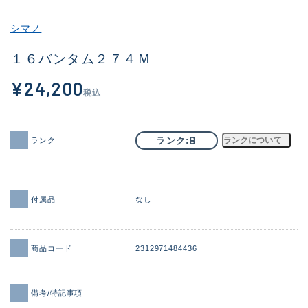
その他
シマノ
新商品
(2030)
１６バンタム２７４Ｍ
おすすめ
(181)
¥24,200
税込
値下げ品
(14301)
OH済
(936)
B
ランク
ランクについて
ランク
DCチェック済
(1337)
在庫有のみ
(22014)
付属品
なし
価格
商品コード
2312971484436
この条件で検索する
備考/特記事項