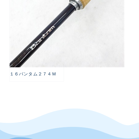
１６バンタム２７４Ｍ