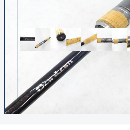
イシグロ御殿場店
イシグロ伊東店
ランク
(102373)
SA
(2953)
A
(17315)
B+
(12293)
B
(21987)
C
(38826)
C-
(5149)
D
(2204)
ランクについて