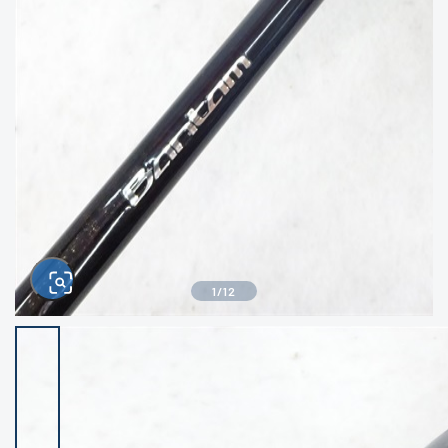
きるもの、改造品も含む
悪
イシグロ西尾店
イシグロ三河安城店
※ルアー、エギ、雑品、その他につきましては
ランク表記はございません。 状態は写真にて
ご確認ください。
イシグロ半田店
イシグロ岡崎大樹寺店
イシグロ岡崎若松店
イシグロ焼津店
イシグロ掛川店
イシグロ沼津店
1
/
12
イシグロ駿東柿田川店
イシグロ豊川店
イシグロ磐田店
イシグロ富士店