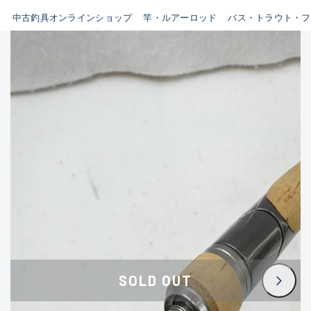
イシグロ鳴海店
中古釣具オンラインショップ
竿・ルアーロッド
バス・トラウト・フ
B
イシグロフレスポ鈴鹿店
使用感や傷はあるが全体的に
イシグロ津高茶屋店
綺麗な良品
イシグロ西春店
C
イシグロカインズモール彦根店
使用感や傷のある一般的な中
イシグロ中川かの里店
古品
イシグロ静岡中吉田店
C-
イシグロ名東引山店
かなり使用感があり、全体的
イシグロ豊田店
に目立つ傷が多い品
イシグロ豊橋向山店
イシグロ岐阜店
D
SOLD OUT
イシグロ高林店
著しく状態が悪いが使用はで