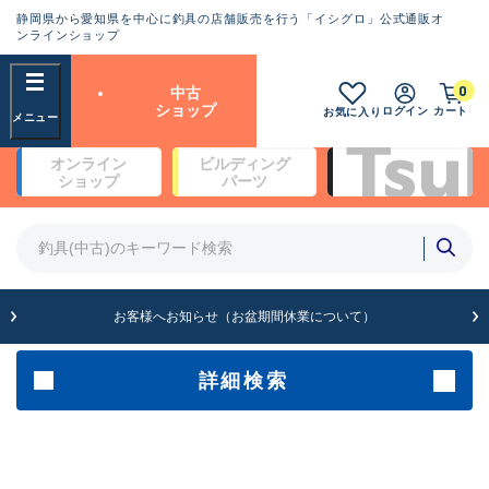
静岡県から愛知県を中心に釣具の店舗販売を行う「イシグロ」公式通販オ
ランクとは？
ンラインショップ
フリーワード
0
中古
SA
ショップ
ログイン
カート
お気に入り
新古品（メーカー問屋から仕
オンライン
ビルディング
入れた未使用品）
良
ショップ
パーツ
商品カテゴリ
※店頭展示時の置き傷が付いている
ものも含む
竿・ルアーロッド(4)
竿・ルアーロッド(64253)
リール・カスタムパーツ(35638)
A
ルアー・エギ(1807)
お客様へお知らせ（お盆期間休業について）
傷が極めて少ない極上品
その他・雑品(1062)
メーカー
詳細検索
B+
使用感や傷は少なく比較的美
店舗
品