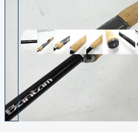
イシグロ御殿場店
イシグロ伊東店
ランク
(102217)
SA
(2949)
A
(17297)
B+
(12278)
B
(21960)
C
(38756)
C-
(5142)
D
(2196)
ランクについて