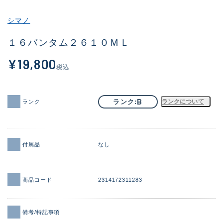
その他
シマノ
新商品
(1951)
１６バンタム２６１０ＭＬ
おすすめ
(173)
¥19,800
税込
値下げ品
(14304)
OH済
(936)
B
ランク
ランクについて
ランク
DCチェック済
(1335)
在庫有のみ
(22107)
付属品
なし
価格
商品コード
2314172311283
この条件で検索する
備考/特記事項