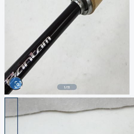
きるもの、改造品も含む
悪
イシグロ西尾店
イシグロ三河安城店
※ルアー、エギ、雑品、その他につきましては
ランク表記はございません。 状態は写真にて
ご確認ください。
イシグロ岡崎大樹寺店
イシグロ半田店
イシグロ岡崎若松店
イシグロ焼津店
イシグロ掛川店
イシグロ沼津店
1
/
11
イシグロ駿東柿田川店
イシグロ豊川店
イシグロ磐田店
イシグロ富士店