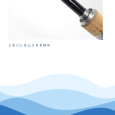
１６バンタム１６８ＭＨ