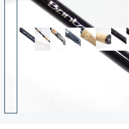
イシグロ御殿場店
イシグロ伊東店
ランク
(102119)
SA
(2946)
A
(17275)
B+
(12268)
B
(21943)
C
(38721)
C-
(5135)
D
(2192)
ランクについて