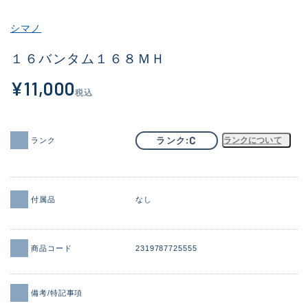
その他
シマノ
新商品
(1851)
１６バンタム１６８ＭＨ
おすすめ
(160)
¥11,000
税込
値下げ品
(14305)
OH済
(933)
C
ランク
ランクについて
ランク
DCチェック済
(1328)
在庫有のみ
(22146)
付属品
なし
価格
商品コード
2319787725555
この条件で検索する
備考/特記事項