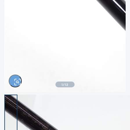
きるもの、改造品も含む
悪
イシグロ西尾店
イシグロ三河安城店
※ルアー、エギ、雑品、その他につきましては
ランク表記はございません。 状態は写真にて
ご確認ください。
イシグロ岡崎大樹寺店
イシグロ半田店
イシグロ岡崎若松店
イシグロ焼津店
イシグロ掛川店
イシグロ沼津店
1
/
12
イシグロ駿東柿田川店
イシグロ豊川店
イシグロ磐田店
イシグロ富士店