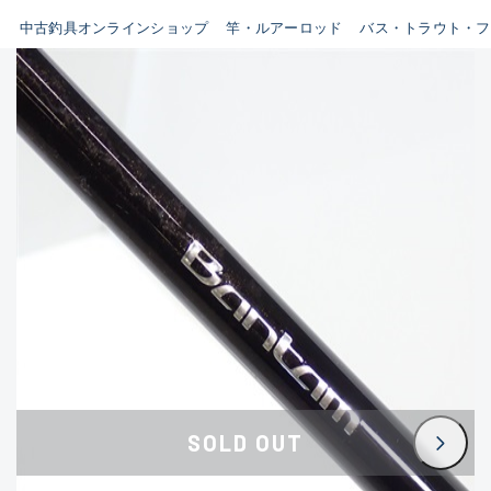
イシグロ鳴海店
中古釣具オンラインショップ
竿・ルアーロッド
バス・トラウト・フ
B
イシグロフレスポ鈴鹿店
使用感や傷はあるが全体的に
イシグロ津高茶屋店
綺麗な良品
イシグロ西春店
C
イシグロ中川かの里店
使用感や傷のある一般的な中
イシグロカインズモール彦根店
古品
イシグロ静岡中吉田店
C-
イシグロ名東引山店
かなり使用感があり、全体的
イシグロ豊田店
に目立つ傷が多い品
イシグロ豊橋向山店
イシグロ岐阜店
D
SOLD OUT
イシグロ高林店
著しく状態が悪いが使用はで