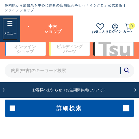
静岡県から愛知県を中心に釣具の店舗販売を行う「イシグロ」公式通販オ
ランクとは？
ンラインショップ
フリーワード
0
中古
SA
ショップ
ログイン
カート
お気に入り
新古品（メーカー問屋から仕
オンライン
ビルディング
入れた未使用品）
良
ショップ
パーツ
商品カテゴリ
※店頭展示時の置き傷が付いている
ものも含む
竿・ルアーロッド(4)
竿・ルアーロッド(64190)
リール・カスタムパーツ(35604)
A
ルアー・エギ(1807)
お客様へお知らせ（お盆期間休業について）
傷が極めて少ない極上品
その他・雑品(1061)
メーカー
詳細検索
B+
使用感や傷は少なく比較的美
店舗
品