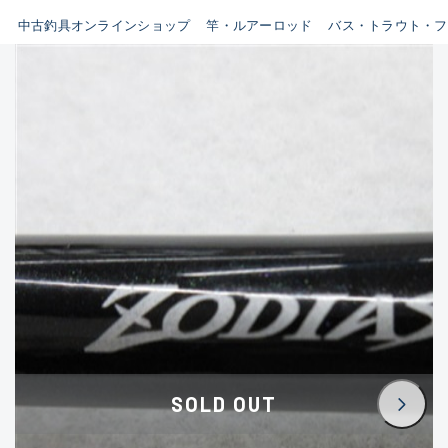
イシグロ鳴海店
中古釣具オンラインショップ
竿・ルアーロッド
バス・トラウト・フ
B
イシグロフレスポ鈴鹿店
使用感や傷はあるが全体的に
イシグロ津高茶屋店
綺麗な良品
イシグロ西春店
C
イシグロカインズモール彦根店
使用感や傷のある一般的な中
イシグロ中川かの里店
古品
イシグロ静岡中吉田店
C-
イシグロ名東引山店
かなり使用感があり、全体的
イシグロ豊田店
に目立つ傷が多い品
イシグロ豊橋向山店
イシグロ岐阜店
D
SOLD OUT
イシグロ高林店
著しく状態が悪いが使用はで