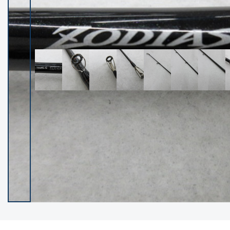
イシグロ御殿場店
イシグロ伊東店
ランク
(102383)
SA
(2953)
A
(17316)
B+
(12297)
B
(21988)
C
(38830)
C-
(5149)
D
(2204)
ランクについて