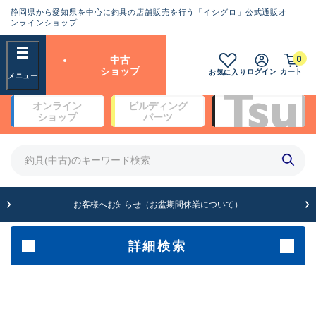
静岡県から愛知県を中心に釣具の店舗販売を行う「イシグロ」公式通販オ
ランクとは？
ンラインショップ
フリーワード
0
中古
SA
ショップ
ログイン
カート
お気に入り
新古品（メーカー問屋から仕
オンライン
ビルディング
入れた未使用品）
良
ショップ
パーツ
商品カテゴリ
※店頭展示時の置き傷が付いている
ものも含む
竿・ルアーロッド(4)
竿・ルアーロッド(64354)
リール・カスタムパーツ(35698)
A
ルアー・エギ(1811)
お客様へお知らせ（お盆期間休業について）
傷が極めて少ない極上品
その他・雑品(1063)
メーカー
詳細検索
B+
使用感や傷は少なく比較的美
店舗
品