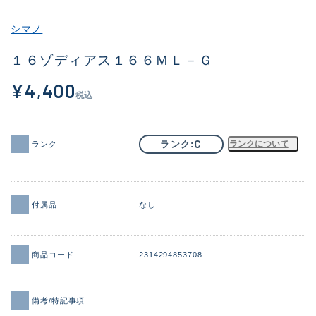
その他
シマノ
新商品
(2040)
１６ゾディアス１６６ＭＬ－Ｇ
おすすめ
(183)
¥4,400
税込
値下げ品
(14301)
OH済
(936)
C
ランク
ランクについて
ランク
DCチェック済
(1337)
在庫有のみ
(22011)
付属品
なし
価格
商品コード
2314294853708
この条件で検索する
備考/特記事項