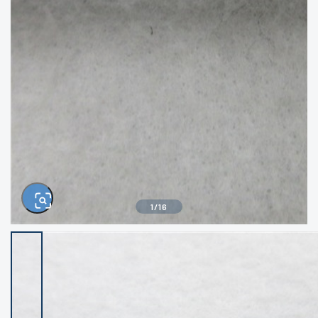
きるもの、改造品も含む
悪
イシグロ西尾店
イシグロ三河安城店
※ルアー、エギ、雑品、その他につきましては
ランク表記はございません。 状態は写真にて
ご確認ください。
イシグロ半田店
イシグロ岡崎大樹寺店
イシグロ岡崎若松店
イシグロ焼津店
イシグロ掛川店
イシグロ沼津店
1
/
16
イシグロ駿東柿田川店
イシグロ豊川店
イシグロ磐田店
イシグロ富士店