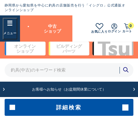
静岡県から愛知県を中心に釣具の店舗販売を行う「イシグロ」公式通販オ
ランクとは？
ンラインショップ
フリーワード
0
中古
SA
ショップ
ログイン
カート
お気に入り
新古品（メーカー問屋から仕
オンライン
ビルディング
入れた未使用品）
良
ショップ
パーツ
商品カテゴリ
※店頭展示時の置き傷が付いている
ものも含む
竿・ルアーロッド(5)
竿・ルアーロッド(64397)
リール・カスタムパーツ(35756)
A
ルアー・エギ(1813)
お客様へお知らせ（お盆期間休業について）
傷が極めて少ない極上品
その他・雑品(1065)
メーカー
詳細検索
B+
使用感や傷は少なく比較的美
店舗
品