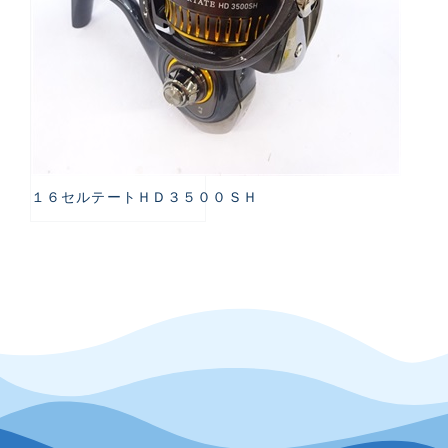
１６セルテートＨＤ３５００ＳＨ