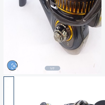
きるもの、改造品も含む
悪
イシグロ西尾店
イシグロ三河安城店
※ルアー、エギ、雑品、その他につきましては
ランク表記はございません。 状態は写真にて
ご確認ください。
イシグロ半田店
イシグロ岡崎大樹寺店
イシグロ岡崎若松店
イシグロ焼津店
イシグロ掛川店
イシグロ沼津店
1
/
7
イシグロ駿東柿田川店
イシグロ豊川店
イシグロ富士店
イシグロ磐田店