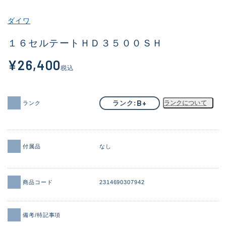
その他
ダイワ
新商品
(2041)
１６セルテートＨＤ３５００ＳＨ
おすすめ
(168)
¥26,400
税込
値下げ品
(14300)
OH済
(943)
B+
ランク
ランクについて
ランク
DCチェック済
(1338)
在庫有のみ
(21969)
付属品
なし
価格
商品コード
2314690307942
この条件で検索する
備考/特記事項