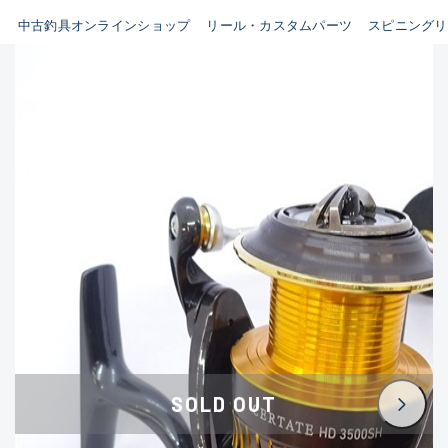
イシグロ鳴海店
中古釣具オンラインショップ
リール・カスタムパーツ
スピニングリ
B
イシグロフレスポ鈴鹿店
使用感や傷はあるが全体的に
イシグロ津高茶屋店
綺麗な良品
イシグロ西春店
C
イシグロカインズモール彦根店
使用感や傷のある一般的な中
イシグロ中川かの里店
古品
イシグロ静岡中吉田店
C-
イシグロ名東引山店
かなり使用感があり、全体的
イシグロ豊田店
に目立つ傷が多い品
イシグロ豊橋向山店
イシグロ岐阜店
D
SOLD OUT
イシグロ高林店
著しく状態が悪いが使用はで