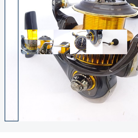
イシグロ御殿場店
イシグロ伊東店
ランク
(102489)
SA
(2957)
A
(17334)
B+
(12312)
B
(22007)
C
(38864)
C-
(5163)
D
(2206)
ランクについて