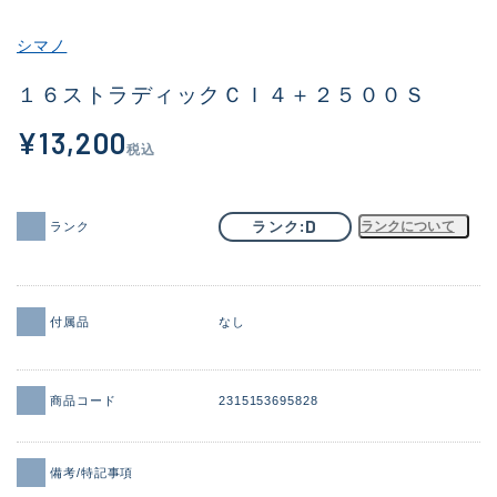
その他
シマノ
新商品
(1886)
１６ストラディックＣＩ４＋２５００Ｓ
おすすめ
(156)
¥13,200
税込
値下げ品
(14303)
OH済
(936)
D
ランク
ランクについて
ランク
DCチェック済
(1336)
在庫有のみ
(22080)
付属品
なし
価格
商品コード
2315153695828
この条件で検索する
備考/特記事項