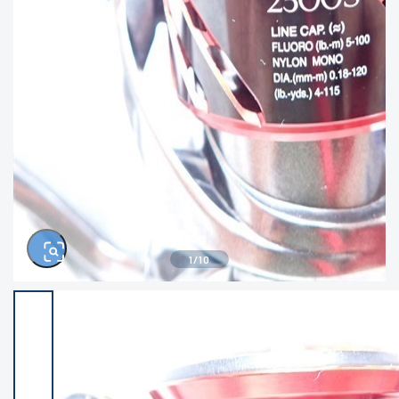
きるもの、改造品も含む
悪
イシグロ西尾店
イシグロ三河安城店
※ルアー、エギ、雑品、その他につきましては
ランク表記はございません。 状態は写真にて
ご確認ください。
イシグロ岡崎大樹寺店
イシグロ半田店
イシグロ岡崎若松店
イシグロ焼津店
イシグロ掛川店
イシグロ沼津店
1
/
10
イシグロ駿東柿田川店
イシグロ豊川店
イシグロ磐田店
イシグロ富士店