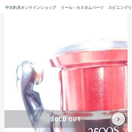
イシグロ鳴海店
中古釣具オンラインショップ
リール・カスタムパーツ
スピニングリ
B
イシグロフレスポ鈴鹿店
使用感や傷はあるが全体的に
イシグロ津高茶屋店
綺麗な良品
イシグロ西春店
C
イシグロカインズモール彦根店
使用感や傷のある一般的な中
イシグロ中川かの里店
古品
イシグロ静岡中吉田店
C-
イシグロ名東引山店
かなり使用感があり、全体的
イシグロ豊田店
に目立つ傷が多い品
イシグロ豊橋向山店
イシグロ岐阜店
D
SOLD OUT
イシグロ高林店
著しく状態が悪いが使用はで