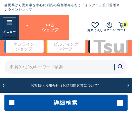
静岡県から愛知県を中心に釣具の店舗販売を行う「イシグロ」公式通販オ
ランクとは？
ンラインショップ
フリーワード
0
中古
SA
ショップ
ログイン
カート
お気に入り
新古品（メーカー問屋から仕
オンライン
ビルディング
入れた未使用品）
良
ショップ
パーツ
商品カテゴリ
※店頭展示時の置き傷が付いている
ものも含む
竿・ルアーロッド(4)
竿・ルアーロッド(64262)
リール・カスタムパーツ(35650)
A
ルアー・エギ(1807)
お客様へお知らせ（お盆期間休業について）
傷が極めて少ない極上品
その他・雑品(1061)
メーカー
詳細検索
B+
使用感や傷は少なく比較的美
店舗
品