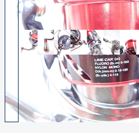
イシグロ御殿場店
イシグロ伊東店
ランク
(102237)
SA
(2950)
A
(17300)
B+
(12281)
B
(21962)
C
(38766)
C-
(5142)
D
(2197)
ランクについて