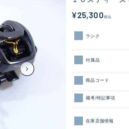
¥25,300
税込
ランク
付属品
商品コード
備考/特記事項
在庫店舗情報