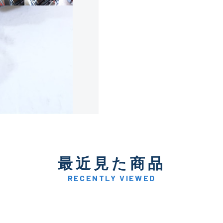
使用感や傷は少なく比較的
B+
使用感や傷はあるが全体的
B
使用感や傷のある一般的な
C
かなり使用感があり、全体
最近見た商品
C-
い品
RECENTLY VIEWED
著しく状態が悪いが使用は
D
品も含む