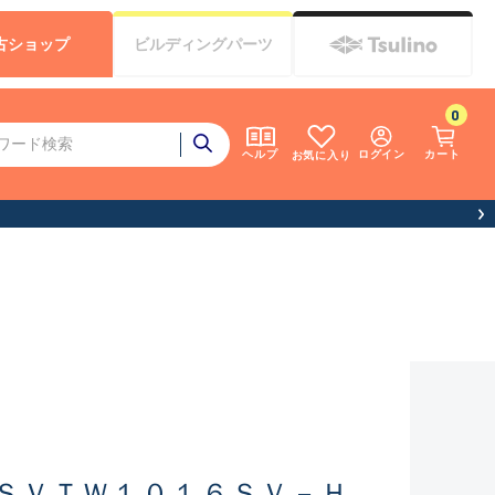
古
ショップ
ビルディング
パーツ
0
ログイン
カート
ヘルプ
お気に入り
ＳＶＴＷ１０１６ＳＶ－Ｈ