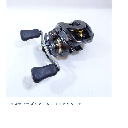
悪
１６スティーズＳＶＴＷ１０１６ＳＶ－Ｈ