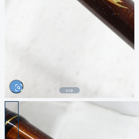
きるもの、改造品も含む
悪
イシグロ西尾店
イシグロ三河安城店
※ルアー、エギ、雑品、その他につきましては
ランク表記はございません。 状態は写真にて
ご確認ください。
イシグロ岡崎大樹寺店
イシグロ半田店
イシグロ岡崎若松店
イシグロ焼津店
イシグロ掛川店
イシグロ沼津店
1
/
12
イシグロ駿東柿田川店
イシグロ豊川店
イシグロ磐田店
イシグロ富士店