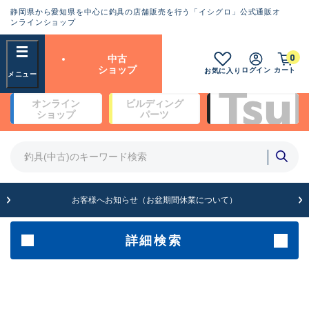
静岡県から愛知県を中心に釣具の店舗販売を行う「イシグロ」公式通販オ
ランクとは？
ンラインショップ
フリーワード
0
中古
SA
ショップ
ログイン
カート
お気に入り
新古品（メーカー問屋から仕
オンライン
ビルディング
入れた未使用品）
良
ショップ
パーツ
商品カテゴリ
※店頭展示時の置き傷が付いている
ものも含む
竿・ルアーロッド(4)
竿・ルアーロッド(64172)
リール・カスタムパーツ(35604)
A
ルアー・エギ(1807)
お客様へお知らせ（お盆期間休業について）
傷が極めて少ない極上品
その他・雑品(1061)
メーカー
詳細検索
B+
使用感や傷は少なく比較的美
店舗
品