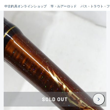
イシグロ鳴海店
中古釣具オンラインショップ
竿・ルアーロッド
バス・トラウト・フ
B
イシグロフレスポ鈴鹿店
使用感や傷はあるが全体的に
イシグロ津高茶屋店
綺麗な良品
イシグロ西春店
C
イシグロ中川かの里店
使用感や傷のある一般的な中
イシグロカインズモール彦根店
古品
イシグロ静岡中吉田店
C-
イシグロ名東引山店
かなり使用感があり、全体的
イシグロ豊田店
に目立つ傷が多い品
イシグロ豊橋向山店
イシグロ岐阜店
D
SOLD OUT
イシグロ高林店
著しく状態が悪いが使用はで