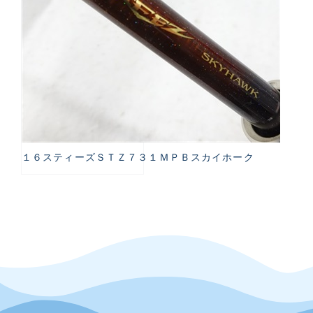
１６スティーズＳＴＺ７３１ＭＰＢスカイホーク