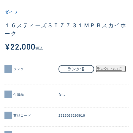
その他
ダイワ
新商品
(1980)
１６スティーズＳＴＺ７３１ＭＰＢスカイホ
ーク
おすすめ
(176)
¥22,000
値下げ品
(14305)
税込
OH済
(933)
DCチェック済
(1328)
B
ランク
ランクについて
ランク
在庫有のみ
(22158)
価格
付属品
なし
商品コード
2313028293919
この条件で検索する