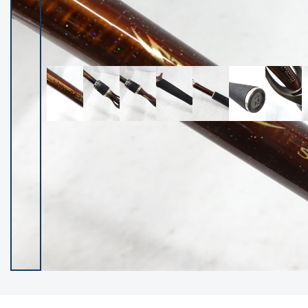
イシグロ御殿場店
イシグロ伊東店
ランク
(102101)
SA
(2940)
A
(17273)
B+
(12267)
B
(21939)
C
(38716)
C-
(5135)
D
(2192)
ランクについて