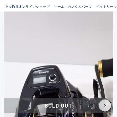
イシグロ鳴海店
中古釣具オンラインショップ
リール・カスタムパーツ
ベイトリール
B
イシグロフレスポ鈴鹿店
使用感や傷はあるが全体的に
イシグロ津高茶屋店
綺麗な良品
イシグロ西春店
C
イシグロ中川かの里店
使用感や傷のある一般的な中
イシグロカインズモール彦根店
古品
イシグロ静岡中吉田店
C-
イシグロ名東引山店
かなり使用感があり、全体的
イシグロ豊田店
に目立つ傷が多い品
イシグロ豊橋向山店
イシグロ岐阜店
D
SOLD OUT
イシグロ高林店
著しく状態が悪いが使用はで