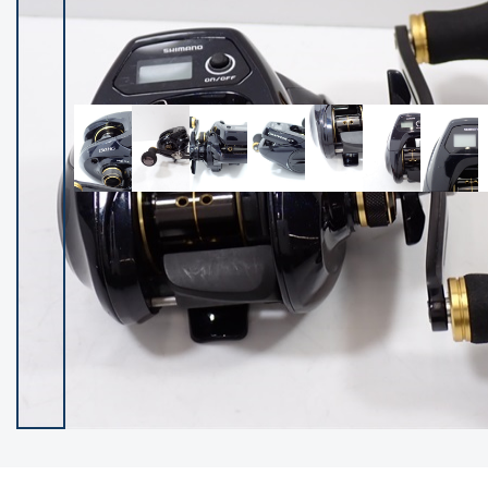
イシグロ御殿場店
イシグロ伊東店
ランク
(102119)
SA
(2946)
A
(17275)
B+
(12268)
B
(21943)
C
(38721)
C-
(5135)
D
(2192)
ランクについて