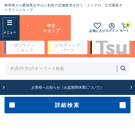
静岡県から愛知県を中心に釣具の店舗販売を行う「イシグロ」公式通販オ
ランクとは？
ンラインショップ
フリーワード
0
中古
SA
ショップ
ログイン
カート
お気に入り
新古品（メーカー問屋から仕
オンライン
ビルディング
入れた未使用品）
良
ショップ
パーツ
商品カテゴリ
※店頭展示時の置き傷が付いている
ものも含む
竿・ルアーロッド(4)
竿・ルアーロッド(64190)
リール・カスタムパーツ(35604)
A
ルアー・エギ(1807)
お客様へお知らせ（お盆期間休業について）
傷が極めて少ない極上品
その他・雑品(1061)
メーカー
詳細検索
B+
使用感や傷は少なく比較的美
店舗
品