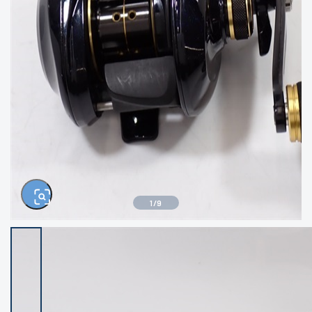
きるもの、改造品も含む
悪
イシグロ西尾店
イシグロ三河安城店
※ルアー、エギ、雑品、その他につきましては
ランク表記はございません。 状態は写真にて
ご確認ください。
イシグロ岡崎大樹寺店
イシグロ半田店
イシグロ岡崎若松店
イシグロ焼津店
イシグロ掛川店
イシグロ沼津店
1
/
9
イシグロ駿東柿田川店
イシグロ豊川店
イシグロ磐田店
イシグロ富士店