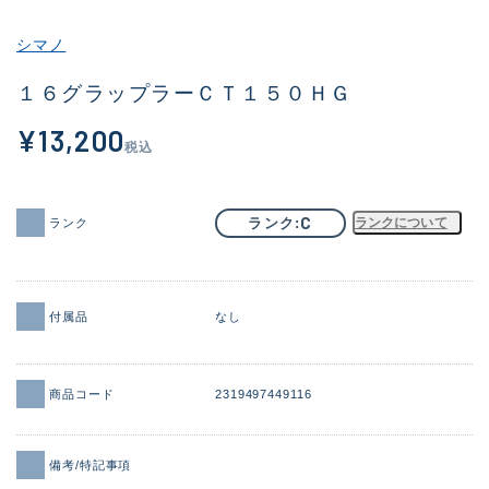
その他
シマノ
新商品
(1851)
１６グラップラーＣＴ１５０ＨＧ
おすすめ
(160)
¥13,200
税込
値下げ品
(14305)
OH済
(933)
C
ランク
ランクについて
ランク
DCチェック済
(1328)
在庫有のみ
(22151)
付属品
なし
価格
商品コード
2319497449116
この条件で検索する
備考/特記事項