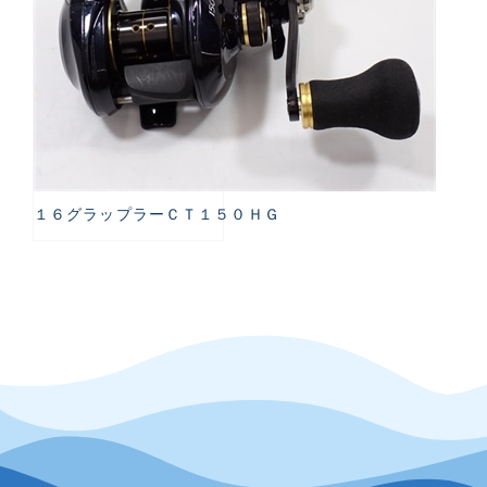
１６グラップラーＣＴ１５０ＨＧ