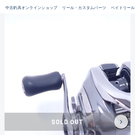
イシグロ鳴海店
中古釣具オンラインショップ
リール・カスタムパーツ
ベイトリール
B
イシグロフレスポ鈴鹿店
使用感や傷はあるが全体的に
イシグロ津高茶屋店
綺麗な良品
イシグロ西春店
C
イシグロ中川かの里店
使用感や傷のある一般的な中
イシグロカインズモール彦根店
古品
イシグロ静岡中吉田店
C-
イシグロ名東引山店
かなり使用感があり、全体的
イシグロ豊田店
に目立つ傷が多い品
イシグロ豊橋向山店
イシグロ岐阜店
D
SOLD OUT
イシグロ高林店
著しく状態が悪いが使用はで