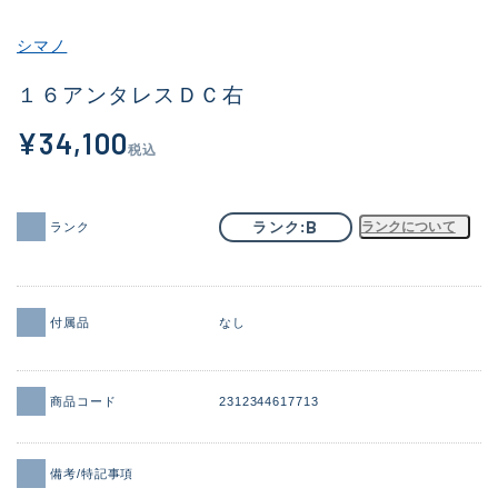
その他
シマノ
新商品
(2059)
１６アンタレスＤＣ右
おすすめ
(182)
¥34,100
税込
値下げ品
(14298)
OH済
(945)
B
ランク
ランクについて
ランク
DCチェック済
(1340)
在庫有のみ
(21890)
付属品
なし
価格
商品コード
2312344617713
この条件で検索する
備考/特記事項