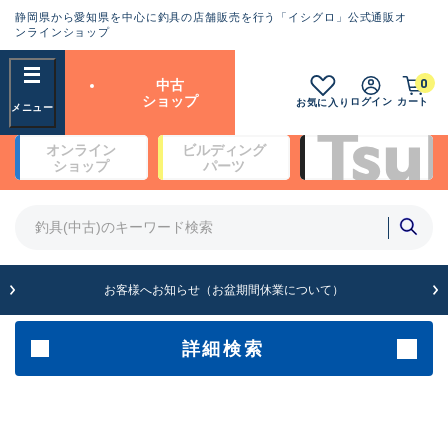
静岡県から愛知県を中心に釣具の店舗販売を行う「イシグロ」公式通販オ
ランクとは？
ンラインショップ
フリーワード
0
中古
SA
ショップ
ログイン
カート
お気に入り
新古品（メーカー問屋から仕
オンライン
ビルディング
入れた未使用品）
良
ショップ
パーツ
商品カテゴリ
※店頭展示時の置き傷が付いている
ものも含む
竿・ルアーロッド(5)
竿・ルアーロッド(64525)
リール・カスタムパーツ(35810)
A
ルアー・エギ(1816)
お客様へお知らせ（お盆期間休業について）
傷が極めて少ない極上品
その他・雑品(1074)
メーカー
詳細検索
B+
使用感や傷は少なく比較的美
店舗
品