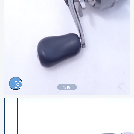
きるもの、改造品も含む
悪
イシグロ西尾店
イシグロ三河安城店
※ルアー、エギ、雑品、その他につきましては
ランク表記はございません。 状態は写真にて
ご確認ください。
イシグロ半田店
イシグロ岡崎若松店
イシグロ岡崎大樹寺店
イシグロ焼津店
イシグロ掛川店
イシグロ沼津店
1
/
15
イシグロ駿東柿田川店
イシグロ豊川店
イシグロ富士店
イシグロ磐田店