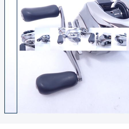
イシグロ御殿場店
イシグロ伊東店
ランク
(102683)
SA
(2966)
A
(17372)
B+
(12347)
B
(22046)
C
(38915)
C-
(5173)
D
(2211)
ランクについて