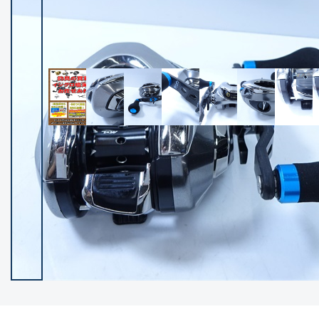
イシグロ御殿場店
イシグロ伊東店
ランク
(102279)
SA
(2950)
A
(17306)
B+
(12285)
B
(21973)
C
(38779)
C-
(5144)
D
(2197)
ランクについて