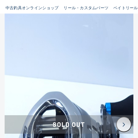
イシグロ鳴海店
中古釣具オンラインショップ
リール・カスタムパーツ
ベイトリール
B
イシグロフレスポ鈴鹿店
使用感や傷はあるが全体的に
イシグロ津高茶屋店
綺麗な良品
イシグロ西春店
C
イシグロカインズモール彦根店
使用感や傷のある一般的な中
イシグロ中川かの里店
古品
イシグロ静岡中吉田店
C-
イシグロ名東引山店
かなり使用感があり、全体的
イシグロ豊田店
に目立つ傷が多い品
イシグロ豊橋向山店
イシグロ岐阜店
D
SOLD OUT
イシグロ高林店
著しく状態が悪いが使用はで