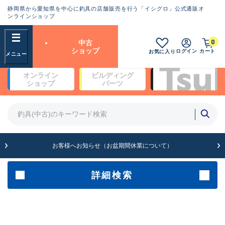
静岡県から愛知県を中心に釣具の店舗販売を行う「イシグロ」公式通販オ
ランクとは？
ンラインショップ
フリーワード
0
中古
SA
ショップ
ログイン
カート
お気に入り
新古品（メーカー問屋から仕
オンライン
ビルディング
入れた未使用品）
良
ショップ
パーツ
商品カテゴリ
※店頭展示時の置き傷が付いている
ものも含む
竿・ルアーロッド(4)
竿・ルアーロッド(64279)
リール・カスタムパーツ(35669)
A
ルアー・エギ(1811)
お客様へお知らせ（お盆期間休業について）
傷が極めて少ない極上品
その他・雑品(1063)
メーカー
詳細検索
B+
使用感や傷は少なく比較的美
店舗
品