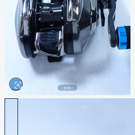
きるもの、改造品も含む
悪
イシグロ西尾店
イシグロ三河安城店
※ルアー、エギ、雑品、その他につきましては
ランク表記はございません。 状態は写真にて
ご確認ください。
イシグロ岡崎大樹寺店
イシグロ半田店
イシグロ岡崎若松店
イシグロ焼津店
イシグロ掛川店
イシグロ沼津店
1
/
12
イシグロ駿東柿田川店
イシグロ豊川店
イシグロ磐田店
イシグロ富士店