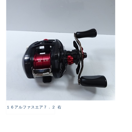
悪
１６アルファスエア７．２ 右