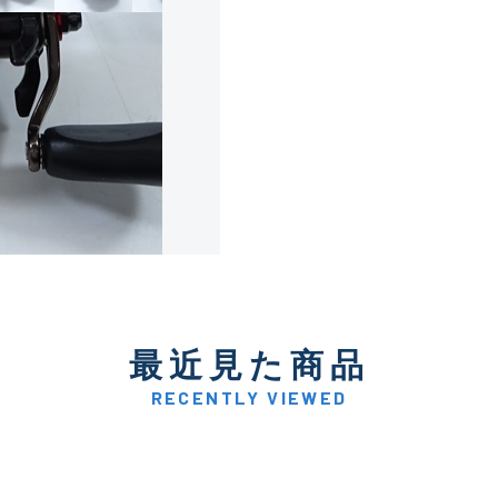
使用感や傷は少なく比較的
B+
使用感や傷はあるが全体的
B
使用感や傷のある一般的な
C
かなり使用感があり、全体
最近見た商品
C-
い品
RECENTLY VIEWED
著しく状態が悪いが使用は
D
品も含む