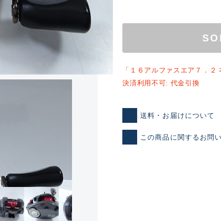
SO
「１６アルファスエア７．２ 
決済利用不可: 代金引換
ランクとは？
送料・お届けについて
この商品に関するお問
新古品（メーカー問屋から
品）
SA
※店頭展示時の置き傷が付いて
傷が極めて少ない極上品
A