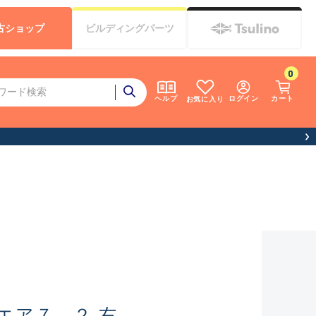
古
ショップ
ビルディング
パーツ
0
ログイン
カート
ヘルプ
お気に入り
エア７．２ 右